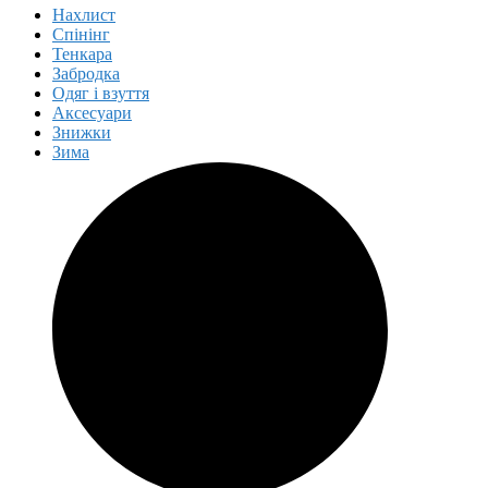
Нахлист
Спінінг
Тенкара
Забродка
Одяг і взуття
Аксесуари
Знижки
Зима