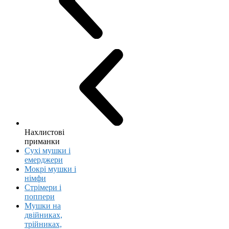
Нахлистові
приманки
Сухі мушки і
емерджери
Мокрі мушки і
німфи
Стрімери і
поппери
Мушки на
двійниках,
трійниках,