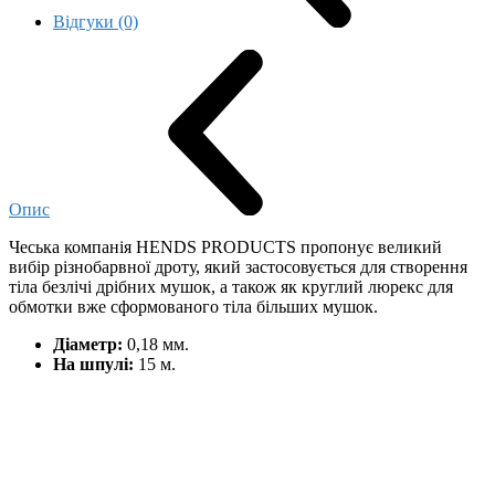
Відгуки (0)
Опис
Чеська
компанія
HENDS PRODUCTS
пропонує
великий
вибір
різнобарвної
дроту
,
який
застосовується
для
створення
тіла
безлічі
дрібних
мушок
,
а також
як
круглий
люрекс
для
обмотки
вже
сформованого
тіла
більших
мушок
.
Діаметр
:
0,18
мм
.
На
шпулі
:
15
м
.