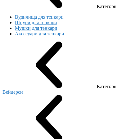
Категорії
Вудилища для тенкари
Шнури для тенкари
Мушки для тенкари
Аксесуари для тенкари
Категорії
Вейдерси