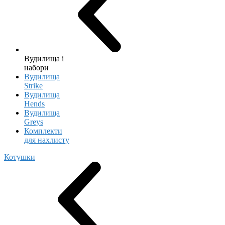
Вудилища і
набори
Вудилища
Strike
Вудилища
Hends
Вудилища
Greys
Комплекти
для нахлисту
Котушки