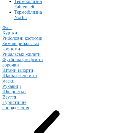
Термобілизна
Fahrenheit
Термобілизна
Norfin
Фліс
Куртки
Риболовні костюми
Зимові рибальські
костюми
Рибальські жилети
Футболки, кофти та
сорочки
Штани і шорти
Шапки, кепки та
маски
Рукавиці
Шкарпетки
Взуття
Туристичне
спорядження