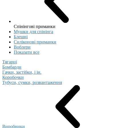
Спінінгові приманки
Мушки для спінінга
Блешні
Cиліконові приманки
Воблери
Показати все
Тягарці
Бомбарди
Гачки, застібки, і ін.
Коробочки
Тубуси, сумки, розвантаження
Виробники