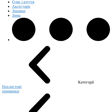
Одяг і взуття
Аксесуари
Знижки
Зима
Категорії
Нахлистові
приманки