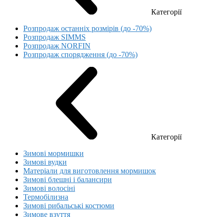
Категорії
Розпродаж останніх розмірів (до -70%)
Розпродаж SIMMS
Розпродаж NORFIN
Розпродаж спорядження (до -70%)
Категорії
Зимові мормишки
Зимові вудки
Матеріали для виготовлення мормишок
Зимові блешні і балансири
Зимові волосіні
Термобілизна
Зимові рибальські костюми
Зимове взуття