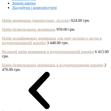
Зимові шапки
Льодобури і комплектуючі
Набір мормишок (цвяхокульки, лісотки)
624.00 грн.
Набір безмотильних мормишок
959.00 грн.
Набір вольфрамових мормишок для лову великого окуня в
водонепроникній коробці
3 448.00 грн.
Великий набір мормишок в водонепроникній коробці
6 415.00
грн.
Набір безмотильних мормишок в водонепроникній коробці
2
476.00 грн.