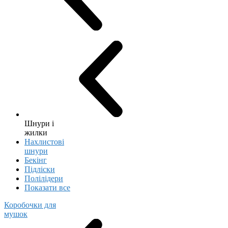
Шнури і
жилки
Нахлистові
шнури
Бекінг
Підліски
Полілідери
Показати все
Коробочки для
мушок