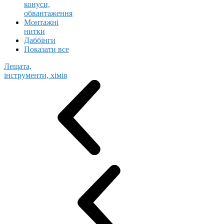
конуси,
обвантаження
Монтажні
нитки
Даббінги
Показати все
Лещата,
інструменти, хімія