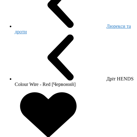
Люрекси та
дроти
Дріт HENDS
Colour Wire - Red [Червоний]