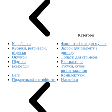
Категорії
Коробочки
Флотанти і гелі для мушок
Кусачки, ретривери,
Засоби для ремонту і
підвіски
догляду
Окуляри
Лопасті для стрімерів
Підсаки
Екстрактори
Бомбарди
Тубуси, сумки,
розвантаження
Ваги
Комплектуючі
Подарункові сертифікати
Наклейки