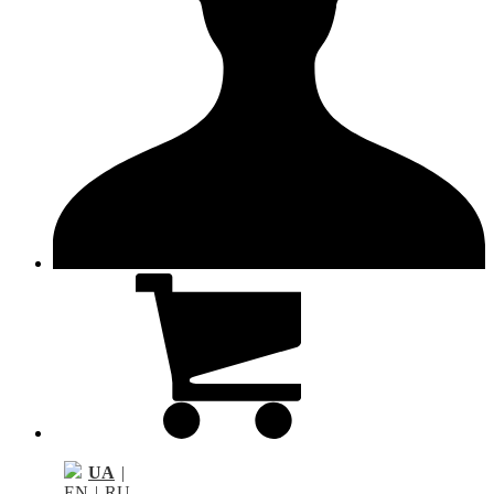
UA
|
EN
|
RU