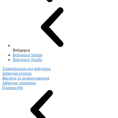
Вейдерси
Вейдерси Simms
Вейдерси Norfin
Термобілизна під вейдерси
Забродні куртки
Жилети та розвантаження
Забродні черевики
Плавзасоби