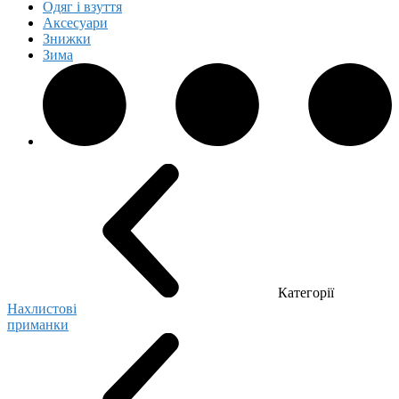
Одяг і взуття
Аксесуари
Знижки
Зима
Категорії
Нахлистові
приманки