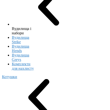
Вудилища і
набори
Вудилища
Strike
Вудилища
Hends
Вудилища
Greys
Комплекти
для нахлисту
Котушки