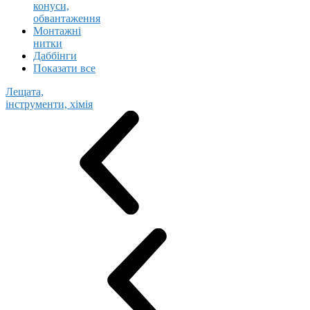
конуси,
обвантаження
Монтажні
нитки
Даббінги
Показати все
Лещата,
інструменти, хімія