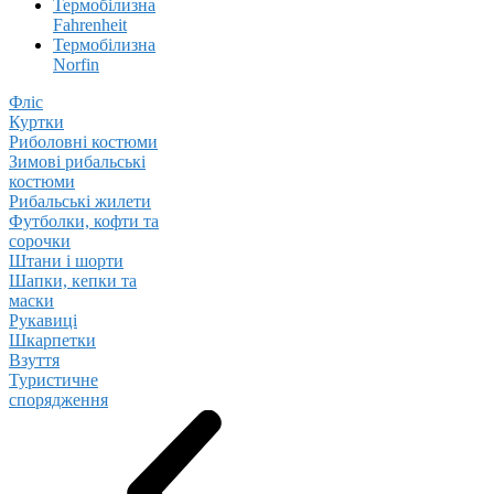
Термобілизна
Fahrenheit
Термобілизна
Norfin
Фліс
Куртки
Риболовні костюми
Зимові рибальські
костюми
Рибальські жилети
Футболки, кофти та
сорочки
Штани і шорти
Шапки, кепки та
маски
Рукавиці
Шкарпетки
Взуття
Туристичне
спорядження