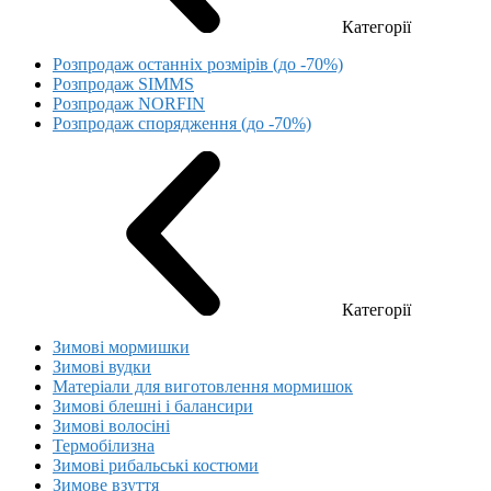
Категорії
Розпродаж останніх розмірів (до -70%)
Розпродаж SIMMS
Розпродаж NORFIN
Розпродаж спорядження (до -70%)
Категорії
Зимові мормишки
Зимові вудки
Матеріали для виготовлення мормишок
Зимові блешні і балансири
Зимові волосіні
Термобілизна
Зимові рибальські костюми
Зимове взуття