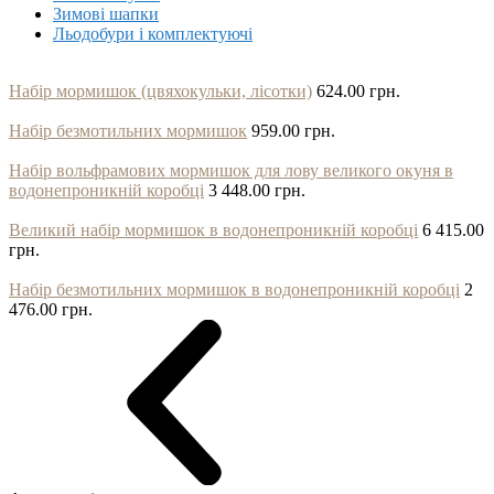
Зимові шапки
Льодобури і комплектуючі
Набір мормишок (цвяхокульки, лісотки)
624.00 грн.
Набір безмотильних мормишок
959.00 грн.
Набір вольфрамових мормишок для лову великого окуня в
водонепроникній коробці
3 448.00 грн.
Великий набір мормишок в водонепроникній коробці
6 415.00
грн.
Набір безмотильних мормишок в водонепроникній коробці
2
476.00 грн.