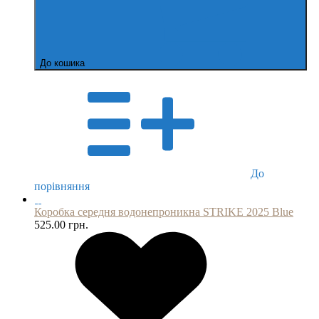
До кошика
До
порівняння
Коробка середня водонепроникна STRIKE 2025 Blue
525.00 грн.