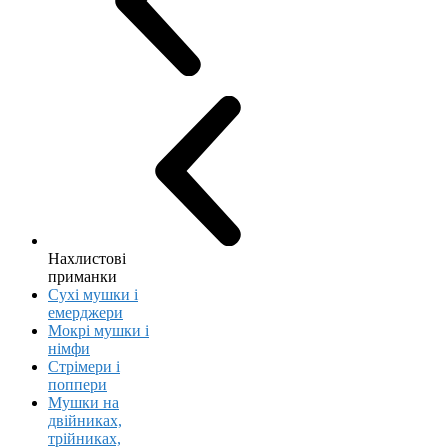
Нахлистові
приманки
Сухі мушки і
емерджери
Мокрі мушки і
німфи
Стрімери і
поппери
Мушки на
двійниках,
трійниках,