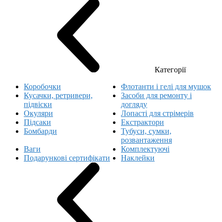
Категорії
Коробочки
Флотанти і гелі для мушок
Кусачки, ретривери,
Засоби для ремонту і
підвіски
догляду
Окуляри
Лопасті для стрімерів
Підсаки
Екстрактори
Бомбарди
Тубуси, сумки,
розвантаження
Ваги
Комплектуючі
Подарункові сертифікати
Наклейки