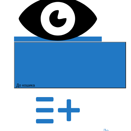
До кошика
До