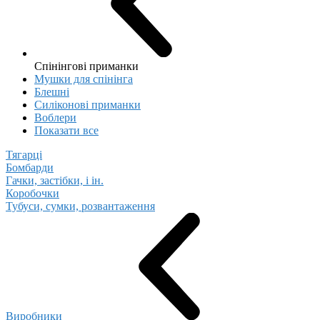
Спінінгові приманки
Мушки для спінінга
Блешні
Cиліконові приманки
Воблери
Показати все
Тягарці
Бомбарди
Гачки, застібки, і ін.
Коробочки
Тубуси, сумки, розвантаження
Виробники