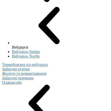
Вейдерси
Вейдерси Simms
Вейдерси Norfin
Термобілизна під вейдерси
Забродні куртки
Жилети та розвантаження
Забродні черевики
Плавзасоби