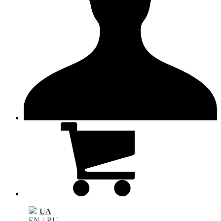
UA
|
EN
|
RU