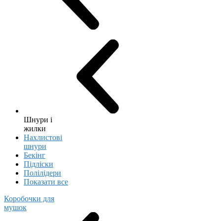
Шнури і
жилки
Нахлистові
шнури
Бекінг
Підліски
Полілідери
Показати все
Коробочки для
мушок