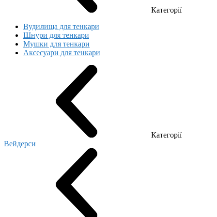
Категорії
Вудилища для тенкари
Шнури для тенкари
Мушки для тенкари
Аксесуари для тенкари
Категорії
Вейдерси