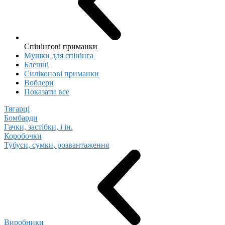
Спінінгові приманки
Мушки для спінінга
Блешні
Cиліконові приманки
Воблери
Показати все
Тягарці
Бомбарди
Гачки, застібки, і ін.
Коробочки
Тубуси, сумки, розвантаження
Виробники