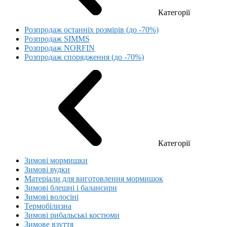
Категорії
Розпродаж останніх розмірів (до -70%)
Розпродаж SIMMS
Розпродаж NORFIN
Розпродаж спорядження (до -70%)
Категорії
Зимові мормишки
Зимові вудки
Матеріали для виготовлення мормишок
Зимові блешні і балансири
Зимові волосіні
Термобілизна
Зимові рибальські костюми
Зимове взуття