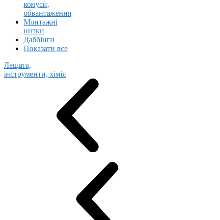
конуси,
обвантаження
Монтажні
нитки
Даббінги
Показати все
Лещата,
інструменти, хімія