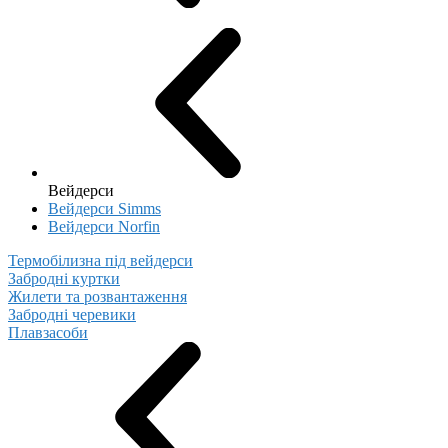
Вейдерси
Вейдерси Simms
Вейдерси Norfin
Термобілизна під вейдерси
Забродні куртки
Жилети та розвантаження
Забродні черевики
Плавзасоби