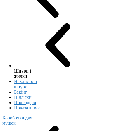
Шнури і
жилки
Нахлистові
шнури
Бекінг
Підліски
Полілідери
Показати все
Коробочки для
мушок