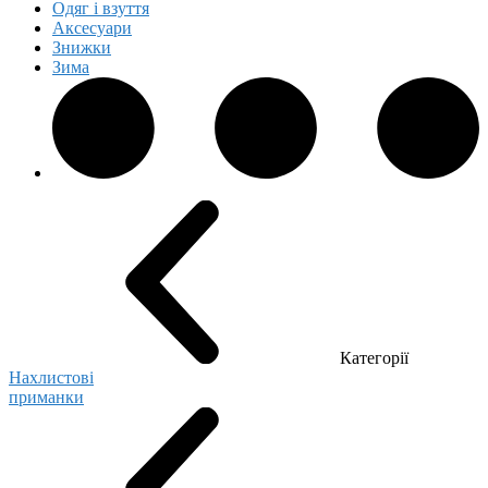
Одяг і взуття
Аксесуари
Знижки
Зима
Категорії
Нахлистові
приманки