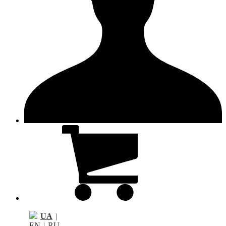
UA
|
EN
|
RU