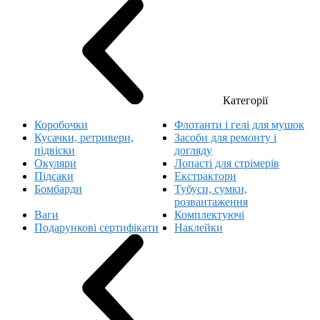
Категорії
Коробочки
Флотанти і гелі для мушок
Кусачки, ретривери,
Засоби для ремонту і
підвіски
догляду
Окуляри
Лопасті для стрімерів
Підсаки
Екстрактори
Бомбарди
Тубуси, сумки,
розвантаження
Ваги
Комплектуючі
Подарункові сертифікати
Наклейки