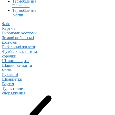
Термобілизна
Fahrenheit
Термобілизна
Norfin
Фліс
Куртки
Риболовні костюми
Зимові рибальські
костюми
Рибальські жилети
Футболки, кофти та
сорочки
Штани і шорти
Шапки, кепки та
маски
Рукавиці
Шкарпетки
Взуття
Туристичне
спорядження