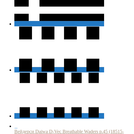
Вейдерси Daiwa D-Vec Breathable Waders р.45 (18515-