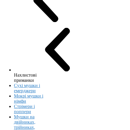
Нахлистові
приманки
Сухі мушки і
емерджери
Мокрі мушки і
німфи
Стрімери і
поппери
Мушки на
двійниках,
трійниках,