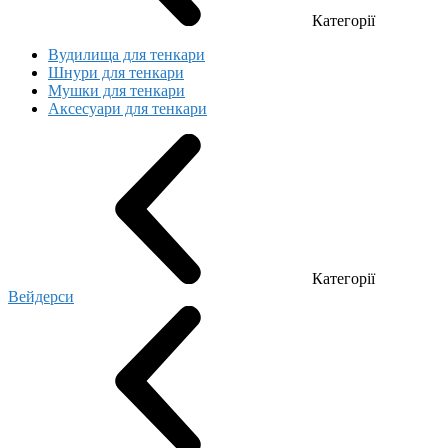
Категорії
Вудилища для тенкари
Шнури для тенкари
Мушки для тенкари
Аксесуари для тенкари
Категорії
Вейдерси