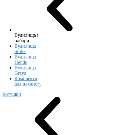
Вудилища і
набори
Вудилища
Strike
Вудилища
Hends
Вудилища
Greys
Комплекти
для нахлисту
Котушки