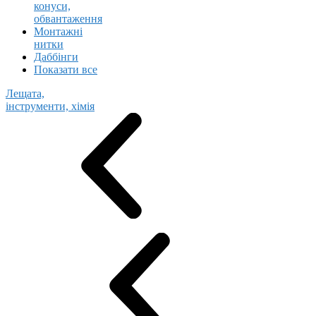
конуси,
обвантаження
Монтажні
нитки
Даббінги
Показати все
Лещата,
інструменти, хімія