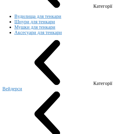
Категорії
Вудилища для тенкари
Шнури для тенкари
Мушки для тенкари
Аксесуари для тенкари
Категорії
Вейдерси