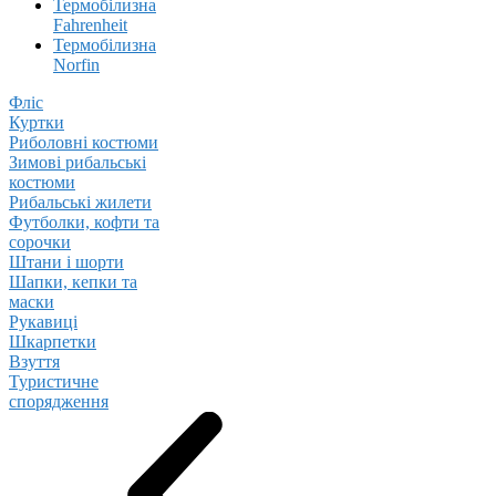
Термобілизна
Fahrenheit
Термобілизна
Norfin
Фліс
Куртки
Риболовні костюми
Зимові рибальські
костюми
Рибальські жилети
Футболки, кофти та
сорочки
Штани і шорти
Шапки, кепки та
маски
Рукавиці
Шкарпетки
Взуття
Туристичне
спорядження