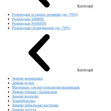
Категорії
Розпродаж останніх розмірів (до -70%)
Розпродаж SIMMS
Розпродаж NORFIN
Розпродаж спорядження (до -70%)
Категорії
Зимові мормишки
Зимові вудки
Матеріали для виготовлення мормишок
Зимові блешні і балансири
Зимові волосіні
Термобілизна
Зимові рибальські костюми
Зимове взуття