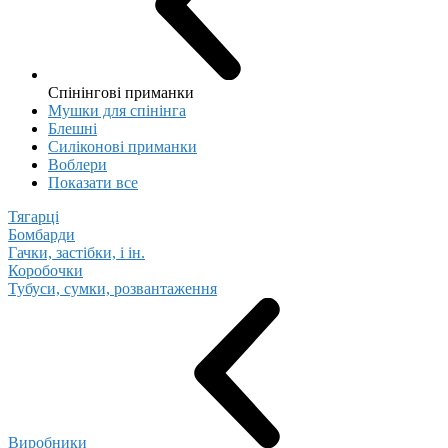
Спінінгові приманки
Мушки для спінінга
Блешні
Cиліконові приманки
Воблери
Показати все
Тягарці
Бомбарди
Гачки, застібки, і ін.
Коробочки
Тубуси, сумки, розвантаження
Виробники