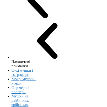
Нахлистові
приманки
Сухі мушки і
емерджери
Мокрі мушки і
німфи
Стрімери і
поппери
Мушки на
двійниках,
трійниках,