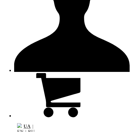
UA
|
EN
|
RU