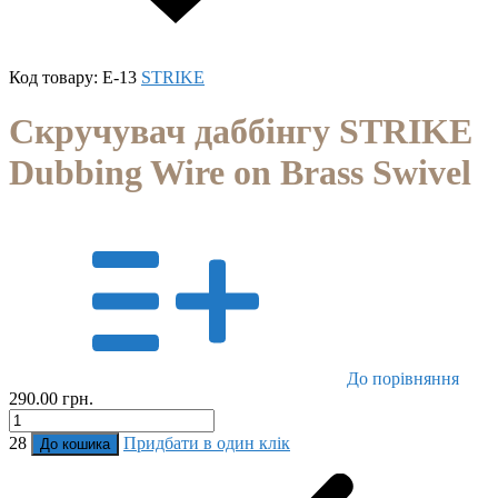
Код товару:
E-13
STRIKE
Скручувач даббінгу STRIKE
Dubbing Wire on Brass Swivel
До порівняння
290.00 грн.
28
Придбати в один клік
До кошика