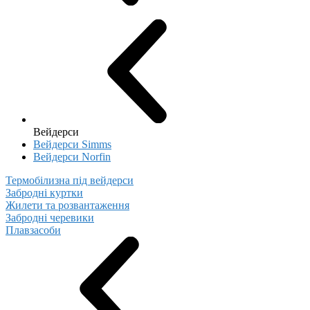
Вейдерси
Вейдерси Simms
Вейдерси Norfin
Термобілизна під вейдерси
Забродні куртки
Жилети та розвантаження
Забродні черевики
Плавзасоби