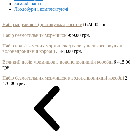
Зимові шапки
Льодобури і комплектуючі
Набір мормишок (цвяхокульки, лісотки)
624.00 грн.
Набір безмотильних мормишок
959.00 грн.
Набір вольфрамових мормишок для лову великого окуня в
водонепроникній коробці
3 448.00 грн.
Великий набір мормишок в водонепроникній коробці
6 415.00
грн.
Набір безмотильних мормишок в водонепроникній коробці
2
476.00 грн.