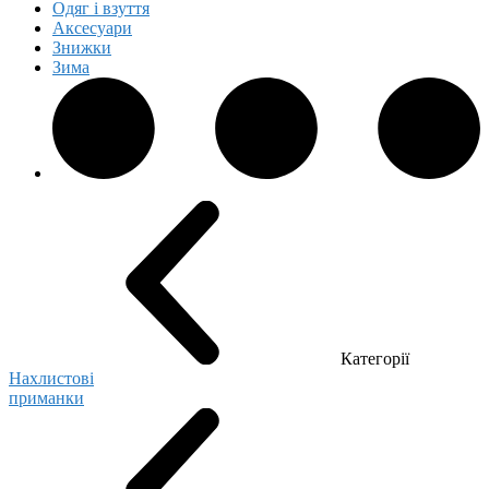
Одяг і взуття
Аксесуари
Знижки
Зима
Категорії
Нахлистові
приманки