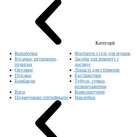
Категорії
Коробочки
Флотанти і гелі для мушок
Кусачки, ретривери,
Засоби для ремонту і
підвіски
догляду
Окуляри
Лопасті для стрімерів
Підсаки
Екстрактори
Бомбарди
Тубуси, сумки,
розвантаження
Ваги
Комплектуючі
Подарункові сертифікати
Наклейки