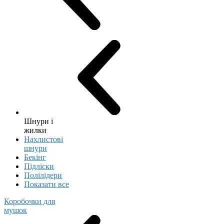
Шнури і
жилки
Нахлистові
шнури
Бекінг
Підліски
Полілідери
Показати все
Коробочки для
мушок