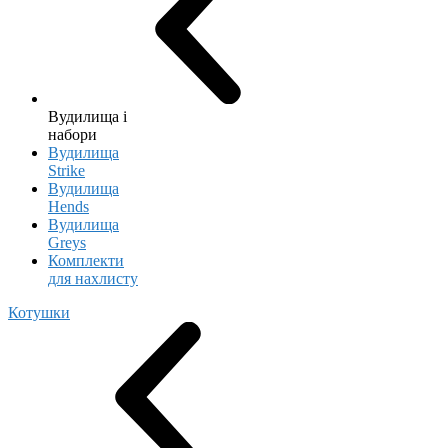
Вудилища і
набори
Вудилища
Strike
Вудилища
Hends
Вудилища
Greys
Комплекти
для нахлисту
Котушки