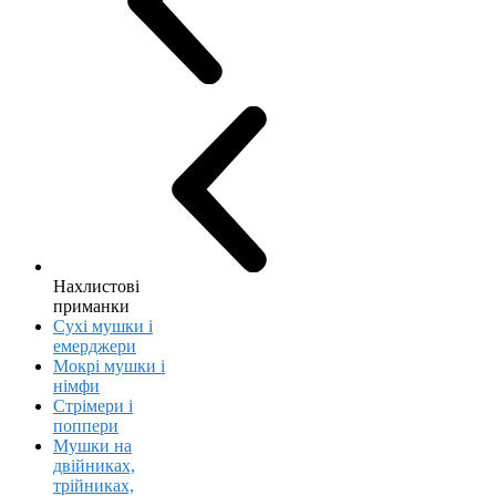
Нахлистові
приманки
Сухі мушки і
емерджери
Мокрі мушки і
німфи
Стрімери і
поппери
Мушки на
двійниках,
трійниках,