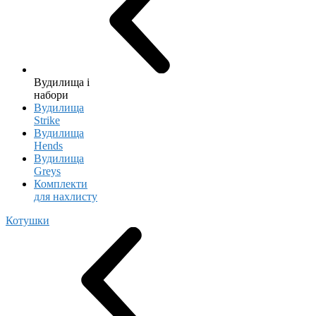
Вудилища і
набори
Вудилища
Strike
Вудилища
Hends
Вудилища
Greys
Комплекти
для нахлисту
Котушки