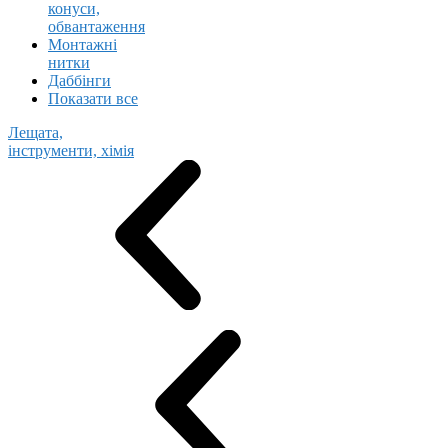
конуси,
обвантаження
Монтажні
нитки
Даббінги
Показати все
Лещата,
інструменти, хімія