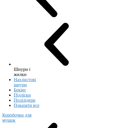
Шнури і
жилки
Нахлистові
шнури
Бекінг
Підліски
Полілідери
Показати все
Коробочки для
мушок