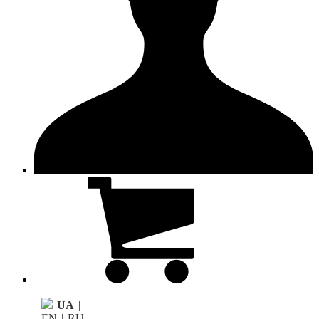
UA
|
EN
|
RU