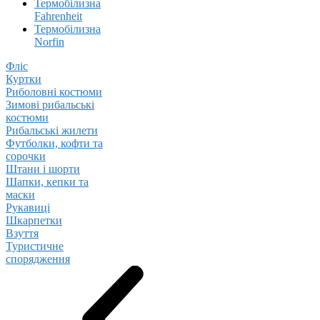
Термобілизна
Fahrenheit
Термобілизна
Norfin
Фліс
Куртки
Риболовні костюми
Зимові рибальські
костюми
Рибальські жилети
Футболки, кофти та
сорочки
Штани і шорти
Шапки, кепки та
маски
Рукавиці
Шкарпетки
Взуття
Туристичне
спорядження