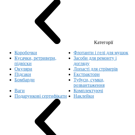
Категорії
Коробочки
Флотанти і гелі для мушок
Кусачки, ретривери,
Засоби для ремонту і
підвіски
догляду
Окуляри
Лопасті для стрімерів
Підсаки
Екстрактори
Бомбарди
Тубуси, сумки,
розвантаження
Ваги
Комплектуючі
Подарункові сертифікати
Наклейки