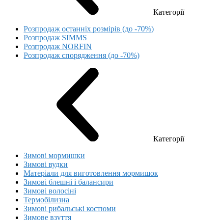
Категорії
Розпродаж останніх розмірів (до -70%)
Розпродаж SIMMS
Розпродаж NORFIN
Розпродаж спорядження (до -70%)
Категорії
Зимові мормишки
Зимові вудки
Матеріали для виготовлення мормишок
Зимові блешні і балансири
Зимові волосіні
Термобілизна
Зимові рибальські костюми
Зимове взуття