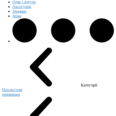
Одяг і взуття
Аксесуари
Знижки
Зима
Категорії
Нахлистові
приманки