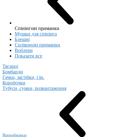
Спінінгові приманки
Мушки для спінінга
Блешні
Cиліконові приманки
Воблери
Показати все
Тягарці
Бомбарди
Гачки, застібки, і ін.
Коробочки
Тубуси, сумки, розвантаження
Виробники