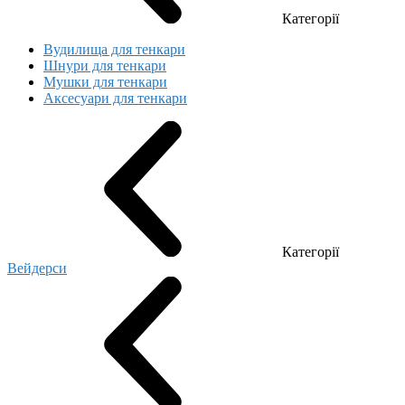
Категорії
Вудилища для тенкари
Шнури для тенкари
Мушки для тенкари
Аксесуари для тенкари
Категорії
Вейдерси