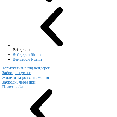
Вейдерси
Вейдерси Simms
Вейдерси Norfin
Термобілизна під вейдерси
Забродні куртки
Жилети та розвантаження
Забродні черевики
Плавзасоби