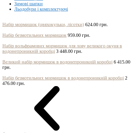
Зимові шапки
Льодобури і комплектуючі
Набір мормишок (цвяхокульки, лісотки)
624.00 грн.
Набір безмотильних мормишок
959.00 грн.
Набір вольфрамових мормишок для лову великого окуня в
водонепроникній коробці
3 448.00 грн.
Великий набір мормишок в водонепроникній коробці
6 415.00
грн.
Набір безмотильних мормишок в водонепроникній коробці
2
476.00 грн.