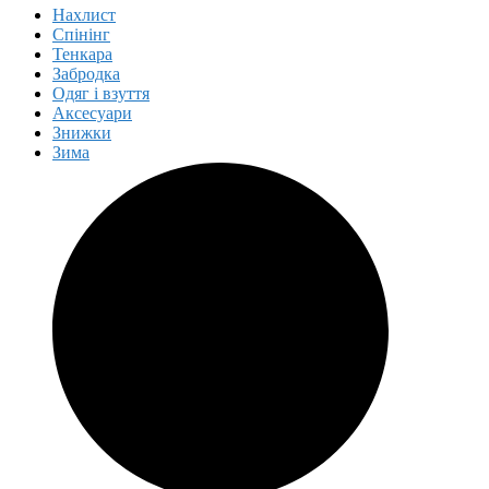
Нахлист
Спінінг
Тенкара
Забродка
Одяг і взуття
Аксесуари
Знижки
Зима