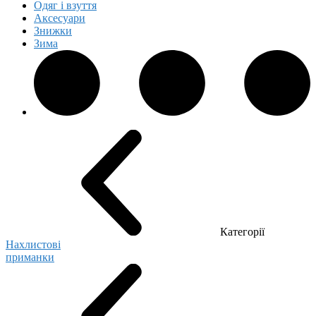
Одяг і взуття
Аксесуари
Знижки
Зима
Категорії
Нахлистові
приманки