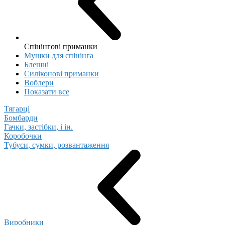
Спінінгові приманки
Мушки для спінінга
Блешні
Cиліконові приманки
Воблери
Показати все
Тягарці
Бомбарди
Гачки, застібки, і ін.
Коробочки
Тубуси, сумки, розвантаження
Виробники