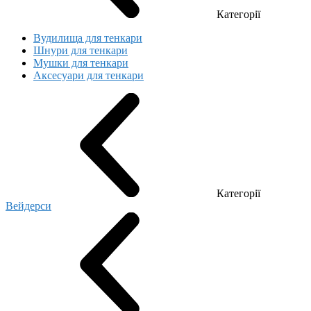
Категорії
Вудилища для тенкари
Шнури для тенкари
Мушки для тенкари
Аксесуари для тенкари
Категорії
Вейдерси