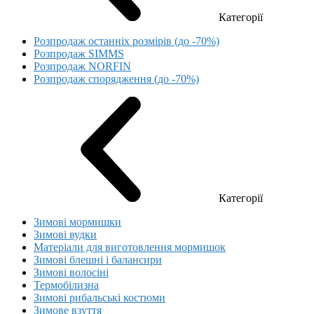
Категорії
Розпродаж останніх розмірів (до -70%)
Розпродаж SIMMS
Розпродаж NORFIN
Розпродаж спорядження (до -70%)
Категорії
Зимові мормишки
Зимові вудки
Матеріали для виготовлення мормишок
Зимові блешні і балансири
Зимові волосіні
Термобілизна
Зимові рибальські костюми
Зимове взуття