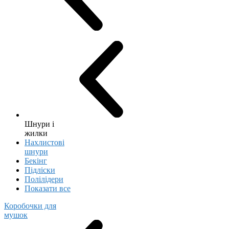
Шнури і
жилки
Нахлистові
шнури
Бекінг
Підліски
Полілідери
Показати все
Коробочки для
мушок