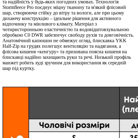
та надійність у будь-яких погодних умовах. Технологія
Stormfleece Pro поєднує міцну тканину та м'який флісовий
шар, створюючи стійку до вітру та вологи, але при цьому
дихаючу конструкцію – ідеальне рішення для активного
відпочинку та мінливого клімату. Матеріал з
чотиристоронньою еластичністю та водовідштовхувальною
обробкою C0 DWR забезпечує свободу рухів та довговічність.
Анатомічний капюшон не обмежує огляд, блискавка YKK
Half-Zip на грудях полегшує вентиляцію та надягання, а
флісова кишеня «кенгуру» та прихована поясна кишеня на
блискавці надійно захищають руки та речі. Низький профіль
манжет робить худі зручним для використання як середній
шар під куртку.