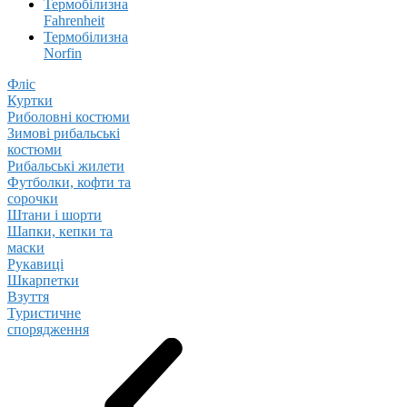
Термобілизна
Fahrenheit
Термобілизна
Norfin
Фліс
Куртки
Риболовні костюми
Зимові рибальські
костюми
Рибальські жилети
Футболки, кофти та
сорочки
Штани і шорти
Шапки, кепки та
маски
Рукавиці
Шкарпетки
Взуття
Туристичне
спорядження