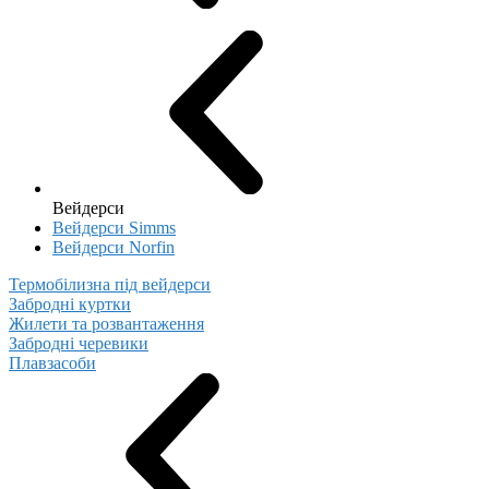
Вейдерси
Вейдерси Simms
Вейдерси Norfin
Термобілизна під вейдерси
Забродні куртки
Жилети та розвантаження
Забродні черевики
Плавзасоби