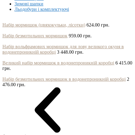
Зимові шапки
Льодобури і комплектуючі
Набір мормишок (цвяхокульки, лісотки)
624.00 грн.
Набір безмотильних мормишок
959.00 грн.
Набір вольфрамових мормишок для лову великого окуня в
водонепроникній коробці
3 448.00 грн.
Великий набір мормишок в водонепроникній коробці
6 415.00
грн.
Набір безмотильних мормишок в водонепроникній коробці
2
476.00 грн.