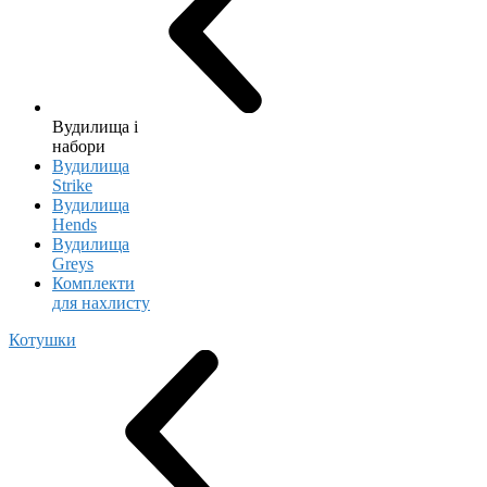
Вудилища і
набори
Вудилища
Strike
Вудилища
Hends
Вудилища
Greys
Комплекти
для нахлисту
Котушки