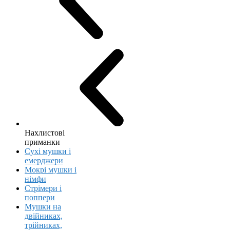
Нахлистові
приманки
Сухі мушки і
емерджери
Мокрі мушки і
німфи
Стрімери і
поппери
Мушки на
двійниках,
трійниках,