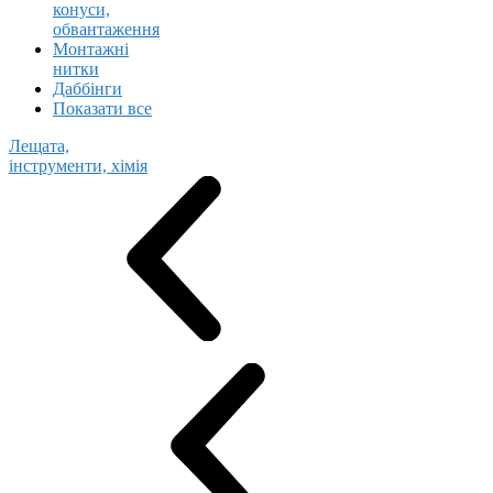
конуси,
обвантаження
Монтажні
нитки
Даббінги
Показати все
Лещата,
інструменти, хімія