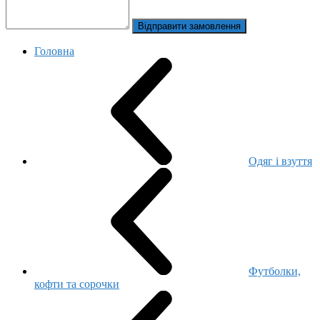
Відправити замовлення
Головна
Одяг і взуття
Футболки,
кофти та сорочки