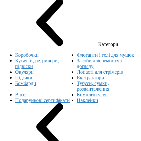
Категорії
Коробочки
Флотанти і гелі для мушок
Кусачки, ретривери,
Засоби для ремонту і
підвіски
догляду
Окуляри
Лопасті для стрімерів
Підсаки
Екстрактори
Бомбарди
Тубуси, сумки,
розвантаження
Ваги
Комплектуючі
Подарункові сертифікати
Наклейки