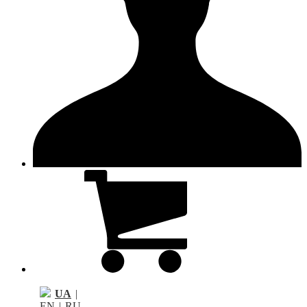
UA
|
EN
|
RU