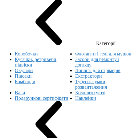
Категорії
Коробочки
Флотанти і гелі для мушок
Кусачки, ретривери,
Засоби для ремонту і
підвіски
догляду
Окуляри
Лопасті для стрімерів
Підсаки
Екстрактори
Бомбарди
Тубуси, сумки,
розвантаження
Ваги
Комплектуючі
Подарункові сертифікати
Наклейки