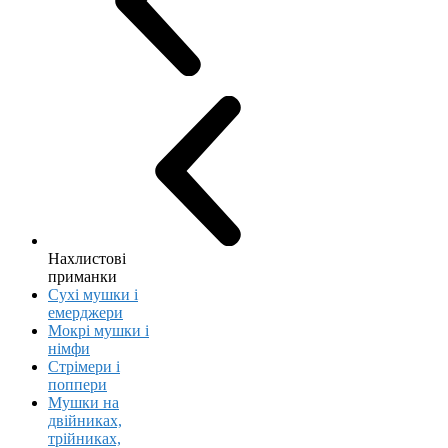
Нахлистові
приманки
Сухі мушки і
емерджери
Мокрі мушки і
німфи
Стрімери і
поппери
Мушки на
двійниках,
трійниках,