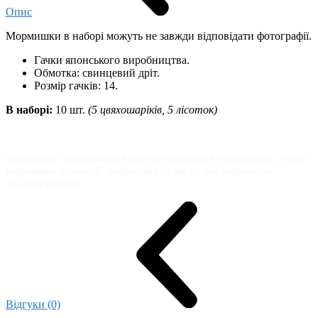
Опис
Мормишки в наборі можуть не завжди відповідати фотографії.
Гачки японського виробництва.
Обмотка: свинцевий дріт.
Розмір гачків: 14.
В наборі:
10 шт.
(5 цвяхошаріків, 5 лісоток)
мормишка гвоздешарік купити, мормишка гвоздешарік, набір
мормишок великий, мормишка безмотилка, мормишка
лесотка купити
Відгуки (0)