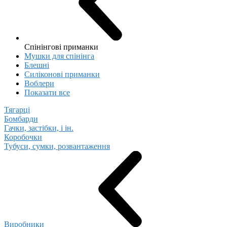
Спінінгові приманки
Мушки для спінінга
Блешні
Cиліконові приманки
Воблери
Показати все
Тягарці
Бомбарди
Гачки, застібки, і ін.
Коробочки
Тубуси, сумки, розвантаження
Виробники