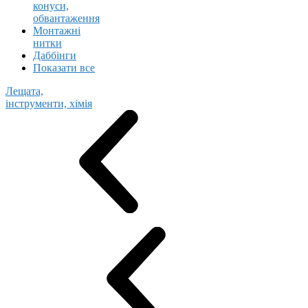
конуси,
обвантаження
Монтажні
нитки
Даббінги
Показати все
Лещата,
інструменти, хімія