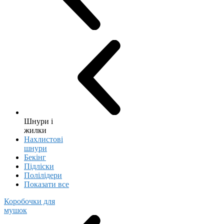
Шнури і
жилки
Нахлистові
шнури
Бекінг
Підліски
Полілідери
Показати все
Коробочки для
мушок