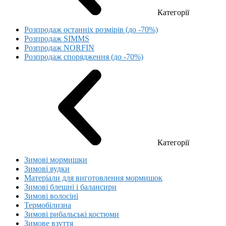
Категорії
Розпродаж останніх розмірів (до -70%)
Розпродаж SIMMS
Розпродаж NORFIN
Розпродаж спорядження (до -70%)
Категорії
Зимові мормишки
Зимові вудки
Матеріали для виготовлення мормишок
Зимові блешні і балансири
Зимові волосіні
Термобілизна
Зимові рибальські костюми
Зимове взуття