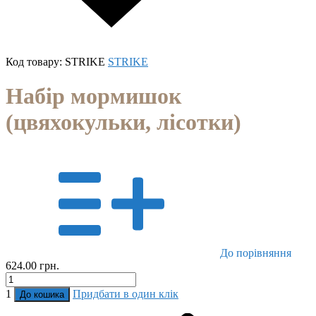
Код товару:
STRIKE
STRIKE
Набір мормишок
(цвяхокульки, лісотки)
До порівняння
624.00 грн.
1
Придбати в один клік
До кошика