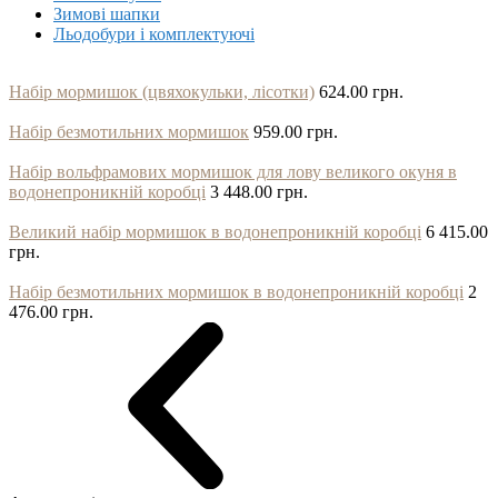
Зимові шапки
Льодобури і комплектуючі
Набір мормишок (цвяхокульки, лісотки)
624.00 грн.
Набір безмотильних мормишок
959.00 грн.
Набір вольфрамових мормишок для лову великого окуня в
водонепроникній коробці
3 448.00 грн.
Великий набір мормишок в водонепроникній коробці
6 415.00
грн.
Набір безмотильних мормишок в водонепроникній коробці
2
476.00 грн.