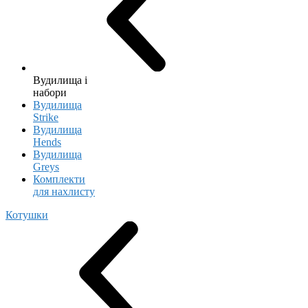
Вудилища і
набори
Вудилища
Strike
Вудилища
Hends
Вудилища
Greys
Комплекти
для нахлисту
Котушки