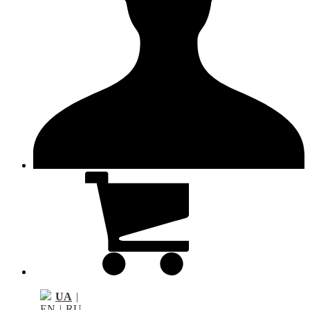
UA
|
EN
|
RU