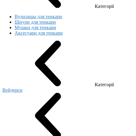
Категорії
Вудилища для тенкари
Шнури для тенкари
Мушки для тенкари
Аксесуари для тенкари
Категорії
Вейдерси