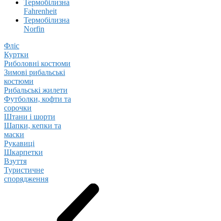
Термобілизна
Fahrenheit
Термобілизна
Norfin
Фліс
Куртки
Риболовні костюми
Зимові рибальські
костюми
Рибальські жилети
Футболки, кофти та
сорочки
Штани і шорти
Шапки, кепки та
маски
Рукавиці
Шкарпетки
Взуття
Туристичне
спорядження