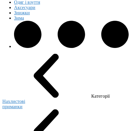
Одяг і взуття
Аксесуари
Знижки
Зима
Категорії
Нахлистові
приманки