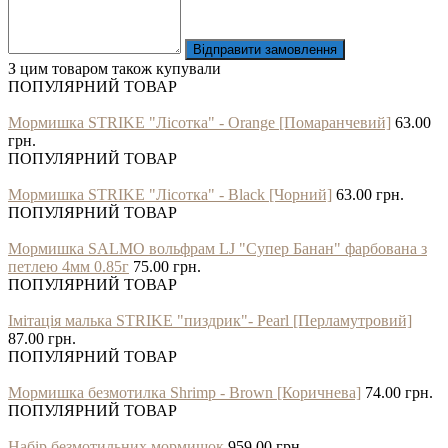
Відправити замовлення
З цим товаром також купували
ПОПУЛЯРНИЙ ТОВАР
Мормишка STRIKE "Лісотка" - Orange [Помаранчевий]
63.00
грн.
ПОПУЛЯРНИЙ ТОВАР
Мормишка STRIKE "Лісотка" - Black [Чорний]
63.00 грн.
ПОПУЛЯРНИЙ ТОВАР
Мормишка SALMO вольфрам LJ "Супер Банан" фарбована з
петлею 4мм 0.85г
75.00 грн.
ПОПУЛЯРНИЙ ТОВАР
Імітація малька STRIKE "пиздрик"- Pearl [Перламутровий]
87.00 грн.
ПОПУЛЯРНИЙ ТОВАР
Мормишка безмотилка Shrimp - Brown [Коричнева]
74.00 грн.
ПОПУЛЯРНИЙ ТОВАР
Набір безмотильних мормишок
959.00 грн.