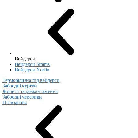
Вейдерси
Вейдерси Simms
Вейдерси Norfin
Термобілизна під вейдерси
Забродні куртки
Жилети та розвантаження
Забродні черевики
Плавзасоби