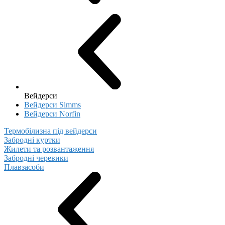
Вейдерси
Вейдерси Simms
Вейдерси Norfin
Термобілизна під вейдерси
Забродні куртки
Жилети та розвантаження
Забродні черевики
Плавзасоби