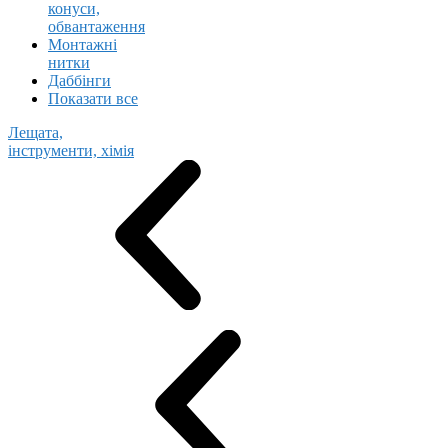
конуси,
обвантаження
Монтажні
нитки
Даббінги
Показати все
Лещата,
інструменти, хімія