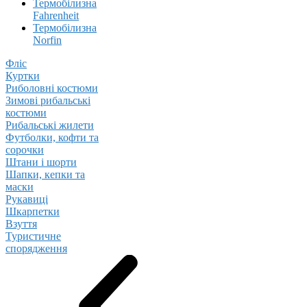
Термобілизна
Fahrenheit
Термобілизна
Norfin
Фліс
Куртки
Риболовні костюми
Зимові рибальські
костюми
Рибальські жилети
Футболки, кофти та
сорочки
Штани і шорти
Шапки, кепки та
маски
Рукавиці
Шкарпетки
Взуття
Туристичне
спорядження