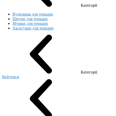
Категорії
Вудилища для тенкари
Шнури для тенкари
Мушки для тенкари
Аксесуари для тенкари
Категорії
Вейдерси