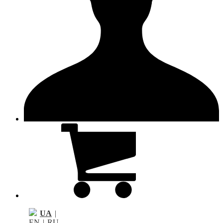
UA
|
EN
|
RU