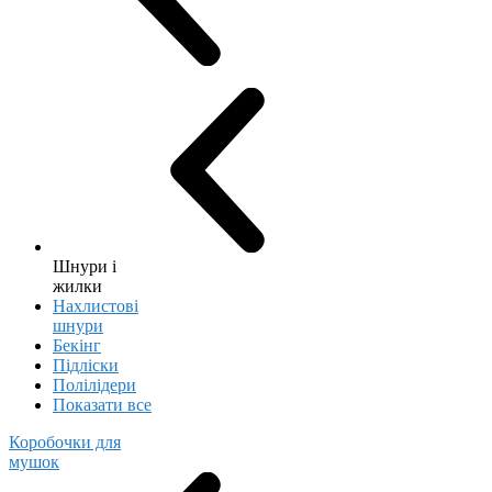
Шнури і
жилки
Нахлистові
шнури
Бекінг
Підліски
Полілідери
Показати все
Коробочки для
мушок