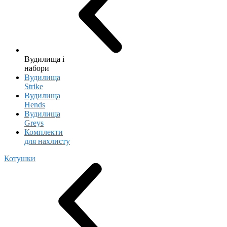
Вудилища і
набори
Вудилища
Strike
Вудилища
Hends
Вудилища
Greys
Комплекти
для нахлисту
Котушки