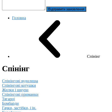
Відправити замовлення
Головна
Спінінг
Спінінг
Спінінгові вудилища
Спінінгові котушки
Жилки і шнури
Спінінгові приманки
Тягарці
Бомбарди
Гачки, застібки, і ін.