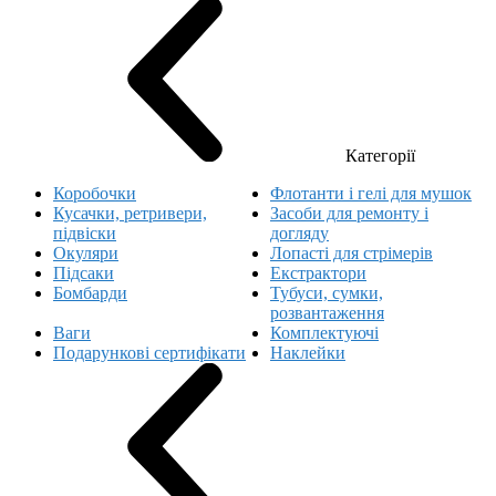
Категорії
Коробочки
Флотанти і гелі для мушок
Кусачки, ретривери,
Засоби для ремонту і
підвіски
догляду
Окуляри
Лопасті для стрімерів
Підсаки
Екстрактори
Бомбарди
Тубуси, сумки,
розвантаження
Ваги
Комплектуючі
Подарункові сертифікати
Наклейки