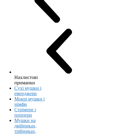
Нахлистові
приманки
Сухі мушки і
емерджери
Мокрі мушки і
німфи
Стрімери і
поппери
Мушки на
двійниках,
трійниках,