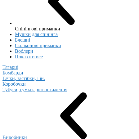
Спінінгові приманки
Мушки для спінінга
Блешні
Cиліконові приманки
Воблери
Показати все
Тягарці
Бомбарди
Гачки, застібки, і ін.
Коробочки
Тубуси, сумки, розвантаження
Виробники