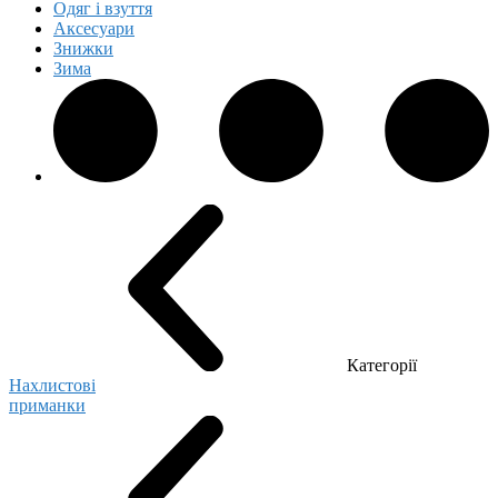
Одяг і взуття
Аксесуари
Знижки
Зима
Категорії
Нахлистові
приманки