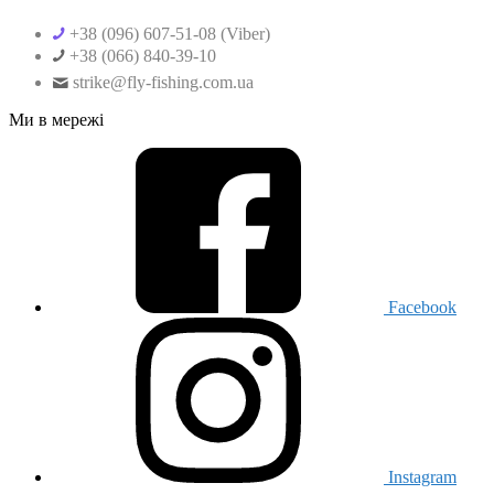
+38 (096) 607-51-08 (Viber)
+38 (066) 840-39-10
strike@fly-fishing.com.ua
Ми в мережі
Facebook
Instagram