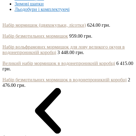
Зимові шапки
Льодобури і комплектуючі
Набір мормишок (цвяхокульки, лісотки)
624.00 грн.
Набір безмотильних мормишок
959.00 грн.
Набір вольфрамових мормишок для лову великого окуня в
водонепроникній коробці
3 448.00 грн.
Великий набір мормишок в водонепроникній коробці
6 415.00
грн.
Набір безмотильних мормишок в водонепроникній коробці
2
476.00 грн.