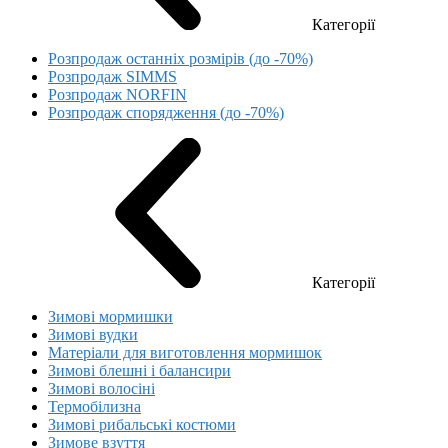
Категорії
Розпродаж останніх розмірів (до -70%)
Розпродаж SIMMS
Розпродаж NORFIN
Розпродаж спорядження (до -70%)
Категорії
Зимові мормишки
Зимові вудки
Матеріали для виготовлення мормишок
Зимові блешні і балансири
Зимові волосіні
Термобілизна
Зимові рибальські костюми
Зимове взуття