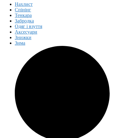
Нахлист
Спінінг
Тенкара
Забродка
Одяг і взуття
Аксесуари
Знижки
Зима