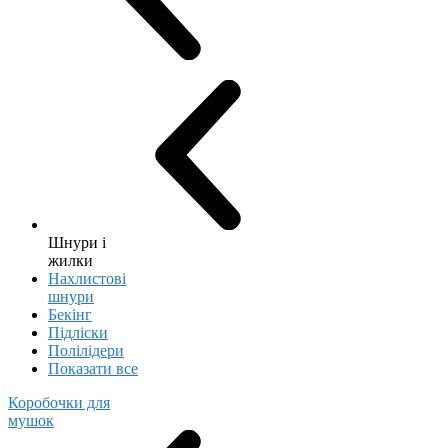
Шнури і
жилки
Нахлистові
шнури
Бекінг
Підліски
Полілідери
Показати все
Коробочки для
мушок