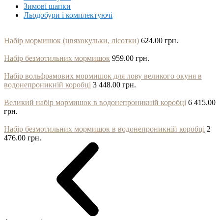
Зимові шапки
Льодобури і комплектуючі
Набір мормишок (цвяхокульки, лісотки)
624.00 грн.
Набір безмотильних мормишок
959.00 грн.
Набір вольфрамових мормишок для лову великого окуня в
водонепроникній коробці
3 448.00 грн.
Великий набір мормишок в водонепроникній коробці
6 415.00
грн.
Набір безмотильних мормишок в водонепроникній коробці
2
476.00 грн.