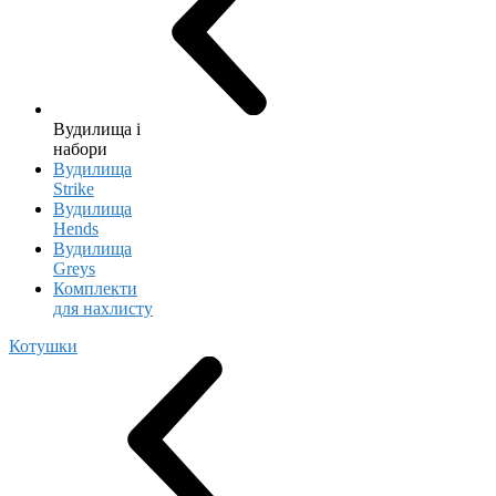
Вудилища і
набори
Вудилища
Strike
Вудилища
Hends
Вудилища
Greys
Комплекти
для нахлисту
Котушки