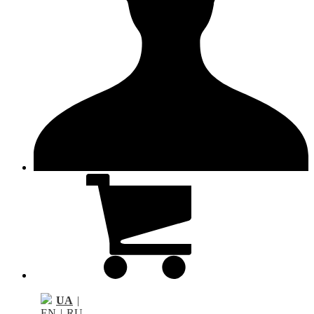
UA
|
EN
|
RU