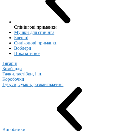
Спінінгові приманки
Мушки для спінінга
Блешні
Cиліконові приманки
Воблери
Показати все
Тягарці
Бомбарди
Гачки, застібки, і ін.
Коробочки
Тубуси, сумки, розвантаження
Виробники