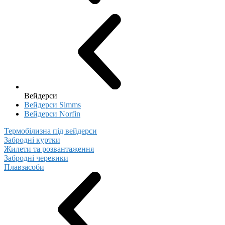
Вейдерси
Вейдерси Simms
Вейдерси Norfin
Термобілизна під вейдерси
Забродні куртки
Жилети та розвантаження
Забродні черевики
Плавзасоби