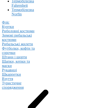
Термобілизна
Fahrenheit
Термобілизна
Norfin
Фліс
Куртки
Риболовні костюми
Зимові рибальські
костюми
Рибальські жилети
Футболки, кофти та
сорочки
Штани і шорти
Шапки, кепки та
маски
Рукавиці
Шкарпетки
Взуття
Туристичне
спорядження