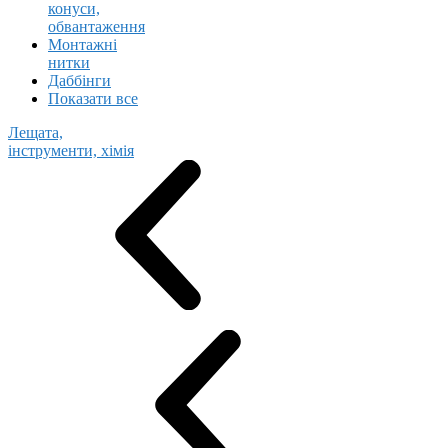
конуси,
обвантаження
Монтажні
нитки
Даббінги
Показати все
Лещата,
інструменти, хімія