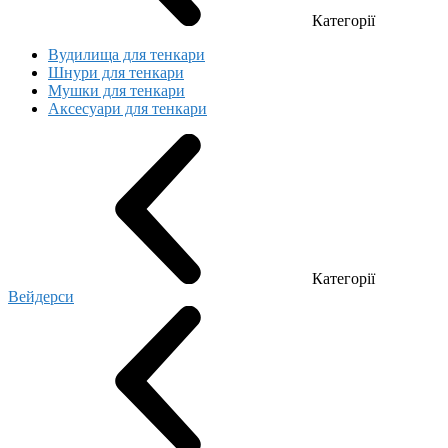
Категорії
Вудилища для тенкари
Шнури для тенкари
Мушки для тенкари
Аксесуари для тенкари
Категорії
Вейдерси