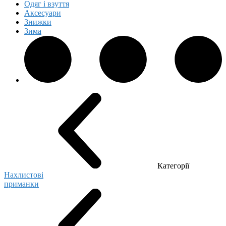
Одяг і взуття
Аксесуари
Знижки
Зима
Категорії
Нахлистові
приманки