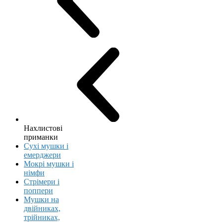
Нахлистові
приманки
Сухі мушки і
емерджери
Мокрі мушки і
німфи
Стрімери і
поппери
Мушки на
двійниках,
трійниках,