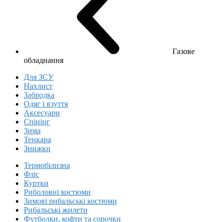
Газове
обладнання
Для ЗСУ
Нахлист
Забродка
Одяг і взуття
Аксесуари
Спінінг
Зима
Тенкара
Знижки
Термобілизна
Фліс
Куртки
Риболовні костюми
Зимові рибальські костюми
Рибальські жилети
Футболки, кофти та сорочки