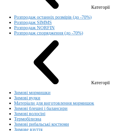
Категорії
Розпродаж останніх розмірів (до -70%)
Розпродаж SIMMS
Розпродаж NORFIN
Розпродаж спорядження (до -70%)
Категорії
Зимові мормишки
Зимові вудки
Матеріали для виготовлення мормишок
Зимові блешні і балансири
Зимові волосіні
Термобілизна
Зимові рибальські костюми
Зимове взуття