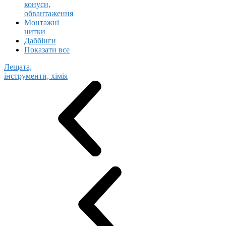
конуси,
обвантаження
Монтажні
нитки
Даббінги
Показати все
Лещата,
інструменти, хімія