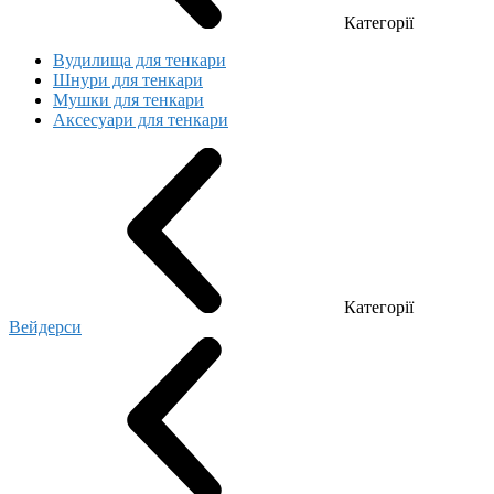
Категорії
Вудилища для тенкари
Шнури для тенкари
Мушки для тенкари
Аксесуари для тенкари
Категорії
Вейдерси