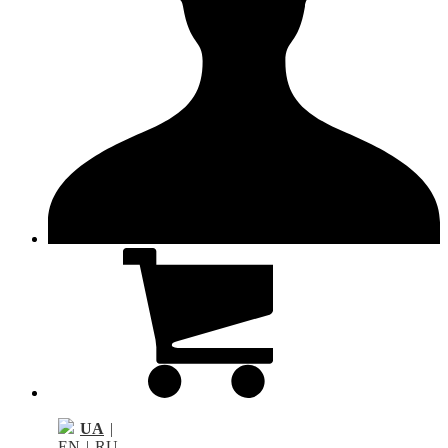
UA
|
EN
|
RU