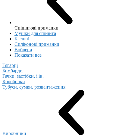
Спінінгові приманки
Мушки для спінінга
Блешні
Cиліконові приманки
Воблери
Показати все
Тягарці
Бомбарди
Гачки, застібки, і ін.
Коробочки
Тубуси, сумки, розвантаження
Виробники