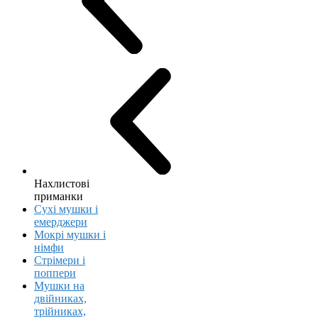
Нахлистові
приманки
Сухі мушки і
емерджери
Мокрі мушки і
німфи
Стрімери і
поппери
Мушки на
двійниках,
трійниках,