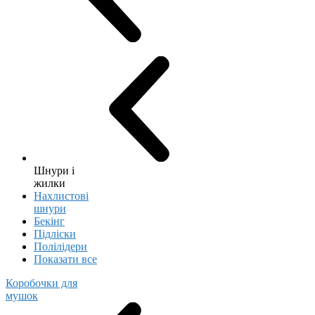
Шнури і
жилки
Нахлистові
шнури
Бекінг
Підліски
Полілідери
Показати все
Коробочки для
мушок