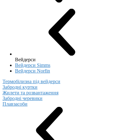
Вейдерси
Вейдерси Simms
Вейдерси Norfin
Термобілизна під вейдерси
Забродні куртки
Жилети та розвантаження
Забродні черевики
Плавзасоби