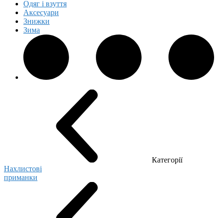
Одяг і взуття
Аксесуари
Знижки
Зима
Категорії
Нахлистові
приманки