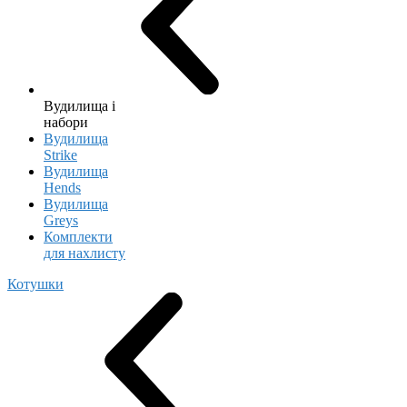
Вудилища і
набори
Вудилища
Strike
Вудилища
Hends
Вудилища
Greys
Комплекти
для нахлисту
Котушки