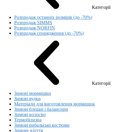
Категорії
Розпродаж останніх розмірів (до -70%)
Розпродаж SIMMS
Розпродаж NORFIN
Розпродаж спорядження (до -70%)
Категорії
Зимові мормишки
Зимові вудки
Матеріали для виготовлення мормишок
Зимові блешні і балансири
Зимові волосіні
Термобілизна
Зимові рибальські костюми
Зимове взуття