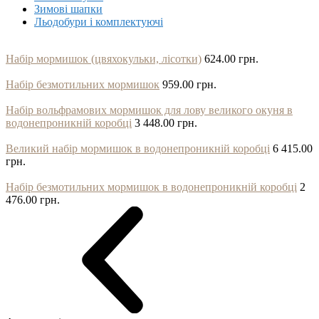
Зимові шапки
Льодобури і комплектуючі
Набір мормишок (цвяхокульки, лісотки)
624.00 грн.
Набір безмотильних мормишок
959.00 грн.
Набір вольфрамових мормишок для лову великого окуня в
водонепроникній коробці
3 448.00 грн.
Великий набір мормишок в водонепроникній коробці
6 415.00
грн.
Набір безмотильних мормишок в водонепроникній коробці
2
476.00 грн.