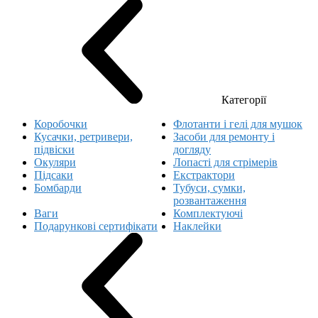
Категорії
Коробочки
Флотанти і гелі для мушок
Кусачки, ретривери,
Засоби для ремонту і
підвіски
догляду
Окуляри
Лопасті для стрімерів
Підсаки
Екстрактори
Бомбарди
Тубуси, сумки,
розвантаження
Ваги
Комплектуючі
Подарункові сертифікати
Наклейки