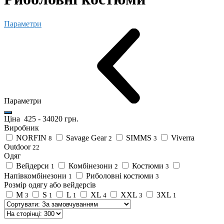
Параметри
Параметри
Ціна
425
-
34020
грн.
Виробник
NORFIN
Savage Gear
SIMMS
Viverra
8
2
3
Outdoor
22
Одяг
Вейдерси
Комбінезони
Костюми
1
2
3
Напівкомбінезони
Риболовні костюми
1
3
Розмір одягу або вейдерсів
M
S
L
XL
XXL
3XL
3
1
1
4
3
1