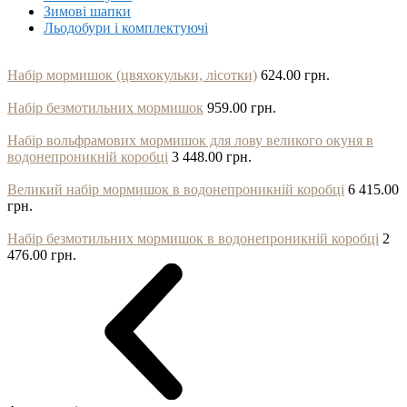
Зимові шапки
Льодобури і комплектуючі
Набір мормишок (цвяхокульки, лісотки)
624.00 грн.
Набір безмотильних мормишок
959.00 грн.
Набір вольфрамових мормишок для лову великого окуня в
водонепроникній коробці
3 448.00 грн.
Великий набір мормишок в водонепроникній коробці
6 415.00
грн.
Набір безмотильних мормишок в водонепроникній коробці
2
476.00 грн.