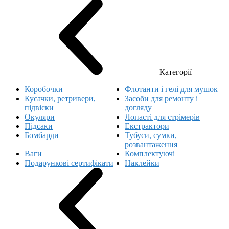
Категорії
Коробочки
Флотанти і гелі для мушок
Кусачки, ретривери,
Засоби для ремонту і
підвіски
догляду
Окуляри
Лопасті для стрімерів
Підсаки
Екстрактори
Бомбарди
Тубуси, сумки,
розвантаження
Ваги
Комплектуючі
Подарункові сертифікати
Наклейки