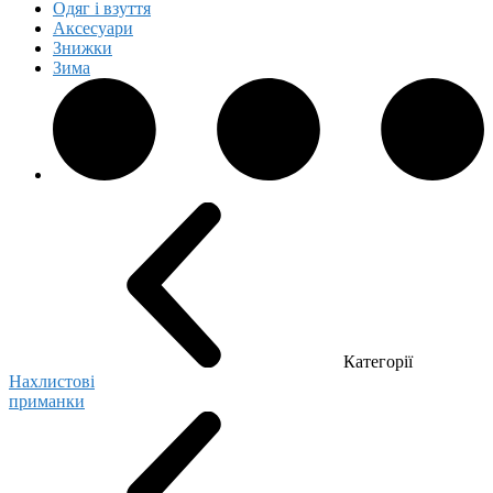
Одяг і взуття
Аксесуари
Знижки
Зима
Категорії
Нахлистові
приманки