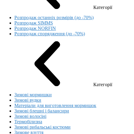
Категорії
Розпродаж останніх розмірів (до -70%)
Розпродаж SIMMS
Розпродаж NORFIN
Розпродаж спорядження (до -70%)
Категорії
Зимові мормишки
Зимові вудки
Матеріали для виготовлення мормишок
Зимові блешні і балансири
Зимові волосіні
Термобілизна
Зимові рибальські костюми
Зимове взуття