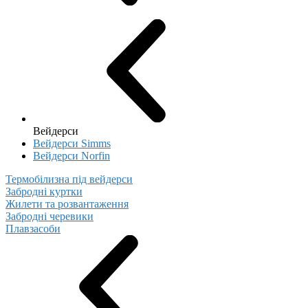
Вейдерси
Вейдерси Simms
Вейдерси Norfin
Термобілизна під вейдерси
Забродні куртки
Жилети та розвантаження
Забродні черевики
Плавзасоби