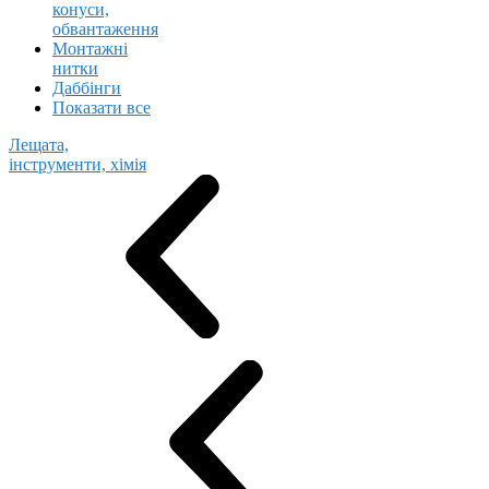
конуси,
обвантаження
Монтажні
нитки
Даббінги
Показати все
Лещата,
інструменти, хімія