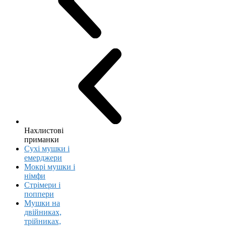
Нахлистові
приманки
Сухі мушки і
емерджери
Мокрі мушки і
німфи
Стрімери і
поппери
Мушки на
двійниках,
трійниках,