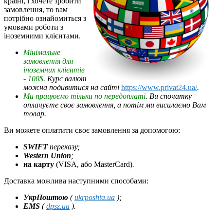
країні, і хочете зробити
замовлення, то вам
потрібно ознайомиться з
умовами роботи з
іноземними клієнтами.
Мінімальне
замовлення для
іноземних клієнтів
- 100$
. Курс валют
можна подивитися на сайті
https://www.privat24.ua/
.
Ми працюємо тільки по передоплаті
. Ви спочатку
оплачуєте своє замовлення, а потім ми висилаємо Вам
товар.
Ви можете оплатити своє замовлення за допомогою:
SWIFT
переказу;
Western Union
;
на карту
(VISA, або MasterCard)
.
Доставка можлива наступними способами:
УкрПоштою
(
ukrposhta.ua
);
EMS
(
dpsz.ua
).