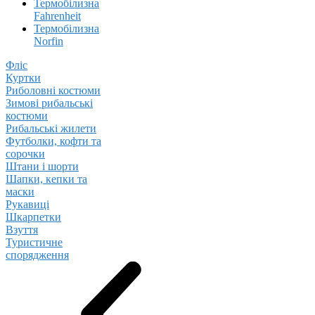
Термобілизна
Fahrenheit
Термобілизна
Norfin
Фліс
Куртки
Риболовні костюми
Зимові рибальські
костюми
Рибальські жилети
Футболки, кофти та
сорочки
Штани і шорти
Шапки, кепки та
маски
Рукавиці
Шкарпетки
Взуття
Туристичне
спорядження