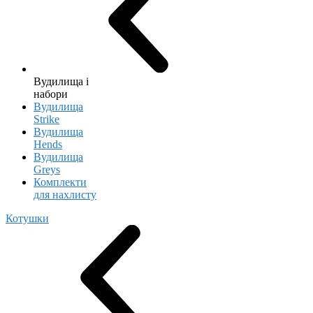
Вудилища і
набори
Вудилища
Strike
Вудилища
Hends
Вудилища
Greys
Комплекти
для нахлисту
Котушки