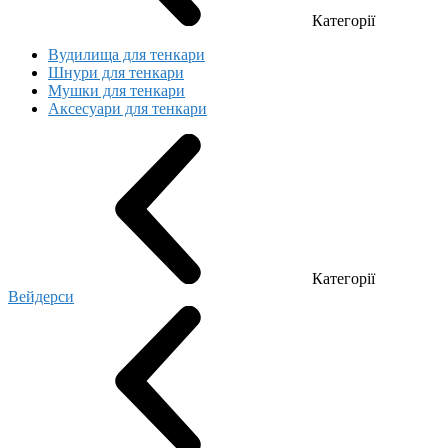
Категорії
Вудилища для тенкари
Шнури для тенкари
Мушки для тенкари
Аксесуари для тенкари
Категорії
Вейдерси