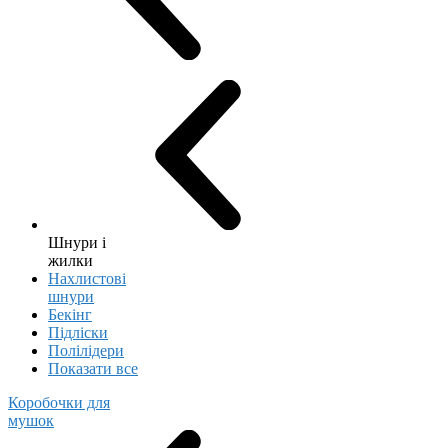
Шнури і
жилки
Нахлистові
шнури
Бекінг
Підліски
Полілідери
Показати все
Коробочки для
мушок