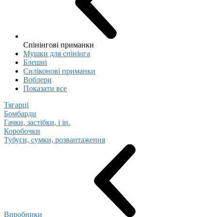
Спінінгові приманки
Мушки для спінінга
Блешні
Cиліконові приманки
Воблери
Показати все
Тягарці
Бомбарди
Гачки, застібки, і ін.
Коробочки
Тубуси, сумки, розвантаження
Виробники