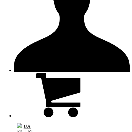
UA
|
EN
|
RU