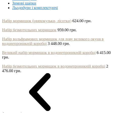
Зимові шапки
Льодобури і комплектуючі
Набір мормишок (цвяхокульки, лісотки)
624.00 грн.
Набір безмотильних мормишок
959.00 грн.
Набір вольфрамових мормишок для лову великого окуня в
водонепроникній коробці
3 448.00 грн.
Великий набір мормишок в водонепроникній коробці
6 415.00
грн.
Набір безмотильних мормишок в водонепроникній коробці
2
476.00 грн.