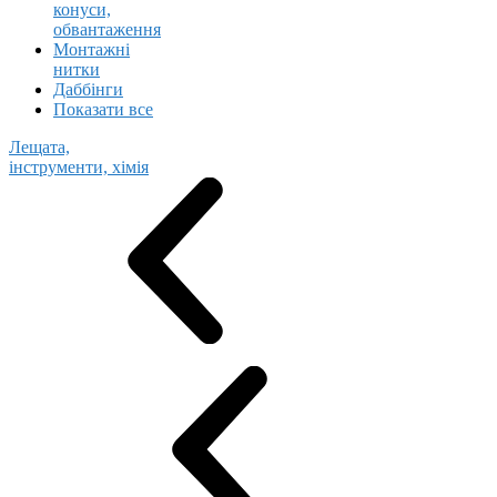
конуси,
обвантаження
Монтажні
нитки
Даббінги
Показати все
Лещата,
інструменти, хімія