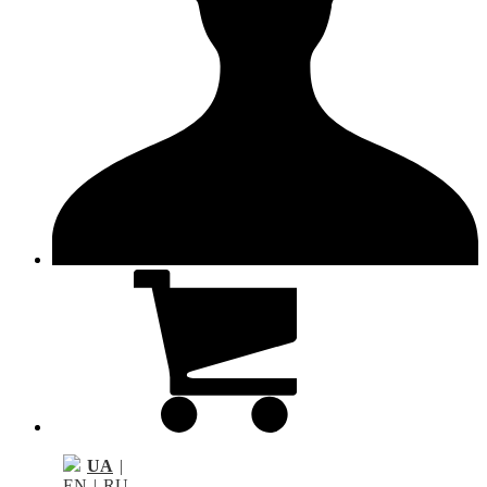
UA
|
EN
|
RU