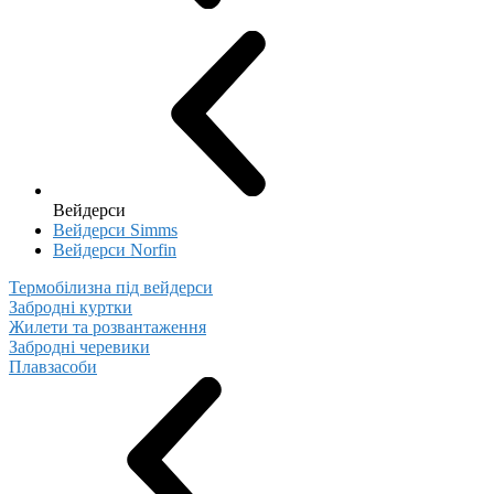
Вейдерси
Вейдерси Simms
Вейдерси Norfin
Термобілизна під вейдерси
Забродні куртки
Жилети та розвантаження
Забродні черевики
Плавзасоби