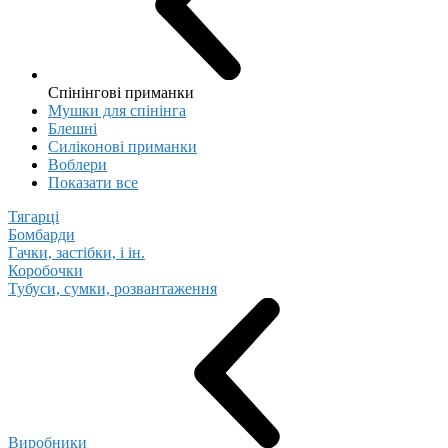
Спінінгові приманки
Мушки для спінінга
Блешні
Cиліконові приманки
Воблери
Показати все
Тягарці
Бомбарди
Гачки, застібки, і ін.
Коробочки
Тубуси, сумки, розвантаження
Виробники