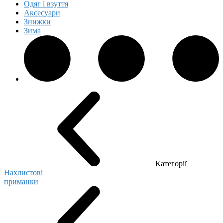
Одяг і взуття
Аксесуари
Знижки
Зима
Категорії
Нахлистові
приманки