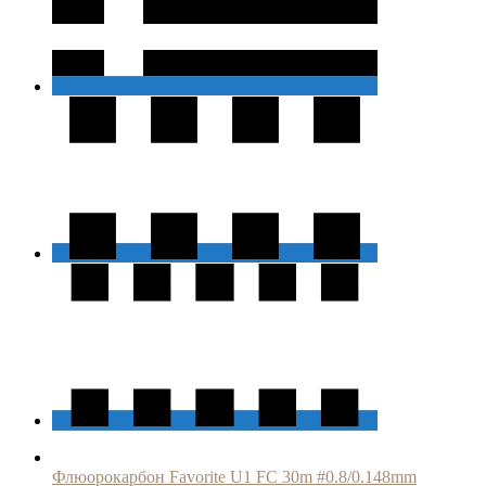
Флюорокарбон Favorite U1 FC 30m #0.8/0.148mm