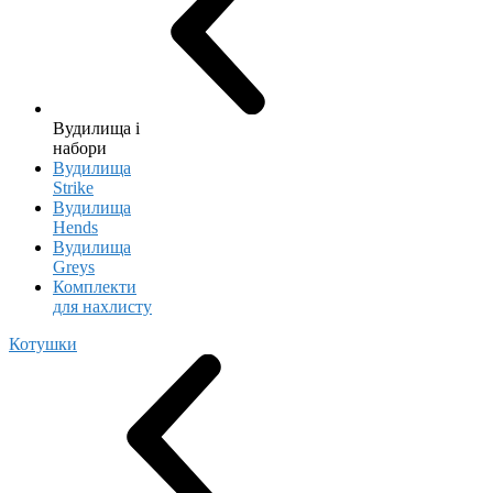
Вудилища і
набори
Вудилища
Strike
Вудилища
Hends
Вудилища
Greys
Комплекти
для нахлисту
Котушки