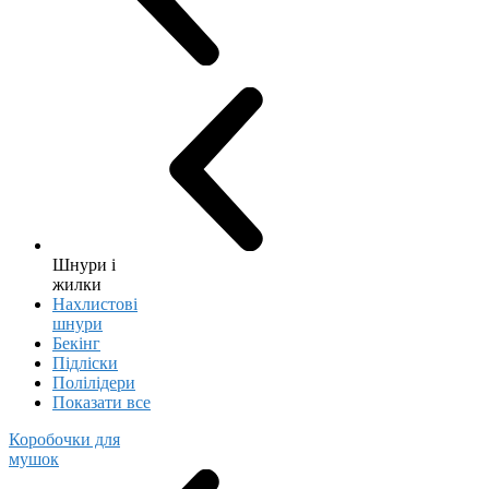
Шнури і
жилки
Нахлистові
шнури
Бекінг
Підліски
Полілідери
Показати все
Коробочки для
мушок