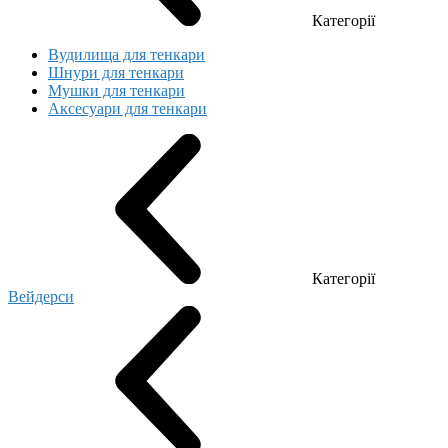
Категорії
Вудилища для тенкари
Шнури для тенкари
Мушки для тенкари
Аксесуари для тенкари
Категорії
Вейдерси