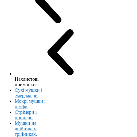
Нахлистові
приманки
Сухі мушки і
емерджери
Мокрі мушки і
німфи
Стрімери і
поппери
Мушки на
двійниках,
трійниках,