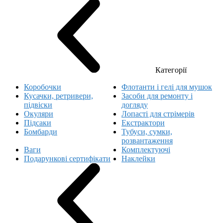
Категорії
Коробочки
Флотанти і гелі для мушок
Кусачки, ретривери,
Засоби для ремонту і
підвіски
догляду
Окуляри
Лопасті для стрімерів
Підсаки
Екстрактори
Бомбарди
Тубуси, сумки,
розвантаження
Ваги
Комплектуючі
Подарункові сертифікати
Наклейки