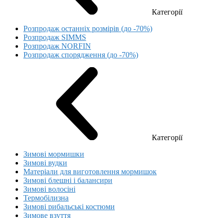
Категорії
Розпродаж останніх розмірів (до -70%)
Розпродаж SIMMS
Розпродаж NORFIN
Розпродаж спорядження (до -70%)
Категорії
Зимові мормишки
Зимові вудки
Матеріали для виготовлення мормишок
Зимові блешні і балансири
Зимові волосіні
Термобілизна
Зимові рибальські костюми
Зимове взуття