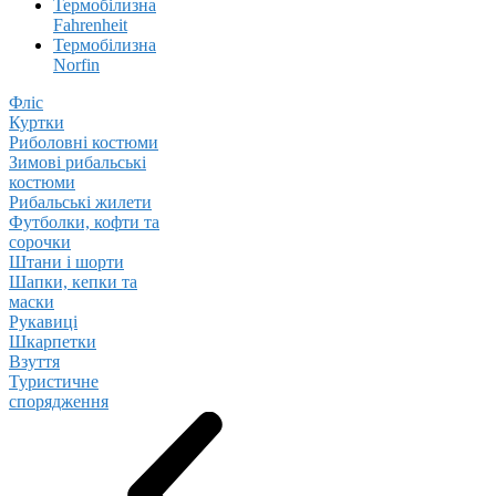
Термобілизна
Fahrenheit
Термобілизна
Norfin
Фліс
Куртки
Риболовні костюми
Зимові рибальські
костюми
Рибальські жилети
Футболки, кофти та
сорочки
Штани і шорти
Шапки, кепки та
маски
Рукавиці
Шкарпетки
Взуття
Туристичне
спорядження