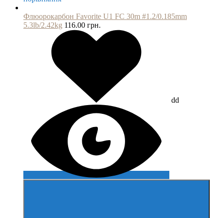
Флюорокарбон Favorite U1 FC 30m #1.2/0.185mm
5.3lb/2.42kg
116.00 грн.
dd