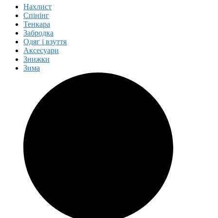
Нахлист
Спінінг
Тенкара
Забродка
Одяг і взуття
Аксесуари
Знижки
Зима