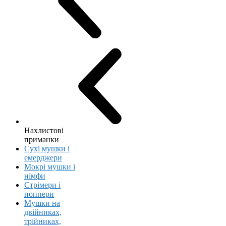
Нахлистові
приманки
Сухі мушки і
емерджери
Мокрі мушки і
німфи
Стрімери і
поппери
Мушки на
двійниках,
трійниках,