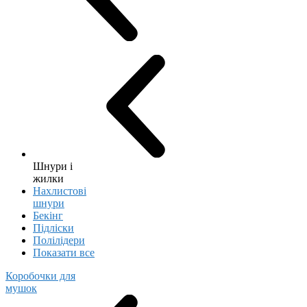
Шнури і
жилки
Нахлистові
шнури
Бекінг
Підліски
Полілідери
Показати все
Коробочки для
мушок