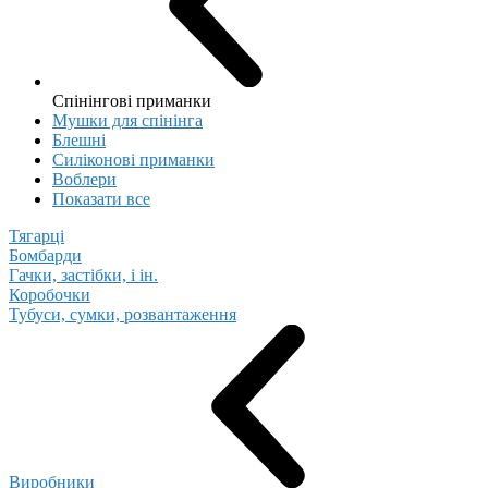
Спінінгові приманки
Мушки для спінінга
Блешні
Cиліконові приманки
Воблери
Показати все
Тягарці
Бомбарди
Гачки, застібки, і ін.
Коробочки
Тубуси, сумки, розвантаження
Виробники