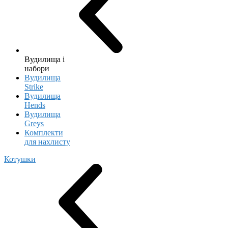
Вудилища і
набори
Вудилища
Strike
Вудилища
Hends
Вудилища
Greys
Комплекти
для нахлисту
Котушки