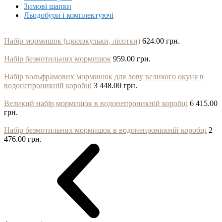
Зимові шапки
Льодобури і комплектуючі
Набір мормишок (цвяхокульки, лісотки)
624.00 грн.
Набір безмотильних мормишок
959.00 грн.
Набір вольфрамових мормишок для лову великого окуня в
водонепроникній коробці
3 448.00 грн.
Великий набір мормишок в водонепроникній коробці
6 415.00
грн.
Набір безмотильних мормишок в водонепроникній коробці
2
476.00 грн.