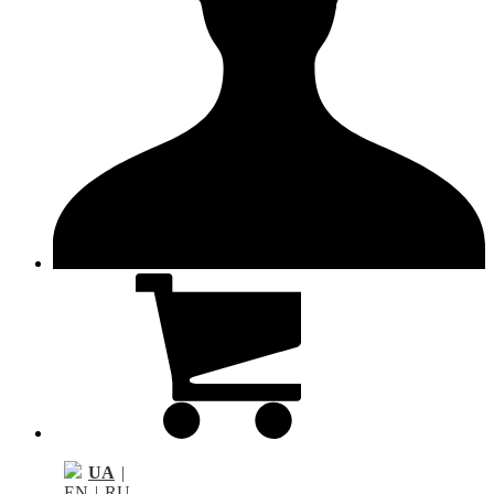
UA
|
EN
|
RU