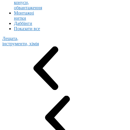
конуси,
обвантаження
Монтажні
нитки
Даббінги
Показати все
Лещата,
інструменти, хімія