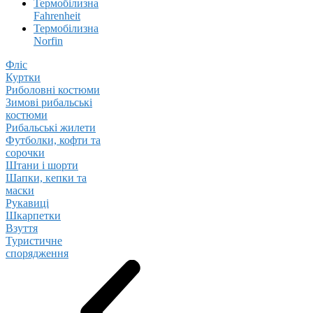
Термобілизна
Fahrenheit
Термобілизна
Norfin
Фліс
Куртки
Риболовні костюми
Зимові рибальські
костюми
Рибальські жилети
Футболки, кофти та
сорочки
Штани і шорти
Шапки, кепки та
маски
Рукавиці
Шкарпетки
Взуття
Туристичне
спорядження