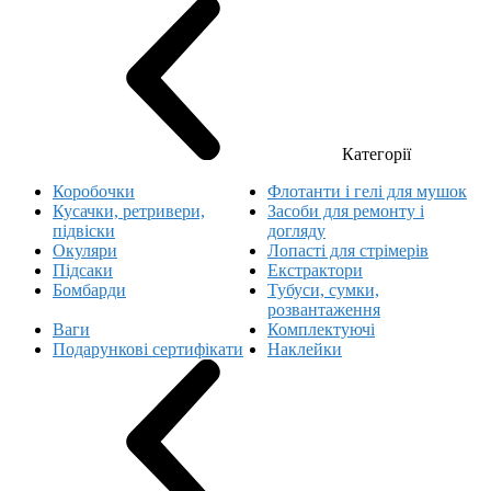
Категорії
Коробочки
Флотанти і гелі для мушок
Кусачки, ретривери,
Засоби для ремонту і
підвіски
догляду
Окуляри
Лопасті для стрімерів
Підсаки
Екстрактори
Бомбарди
Тубуси, сумки,
розвантаження
Ваги
Комплектуючі
Подарункові сертифікати
Наклейки