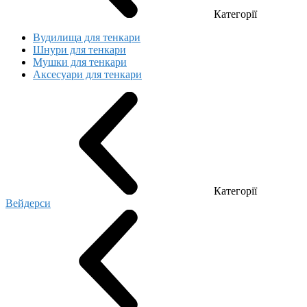
Категорії
Вудилища для тенкари
Шнури для тенкари
Мушки для тенкари
Аксесуари для тенкари
Категорії
Вейдерси