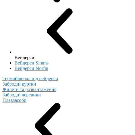
Вейдерси
Вейдерси Simms
Вейдерси Norfin
Термобілизна під вейдерси
Забродні куртки
Жилети та розвантаження
Забродні черевики
Плавзасоби