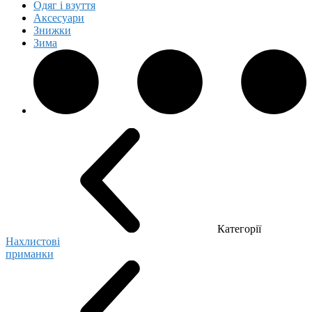
Одяг і взуття
Аксесуари
Знижки
Зима
Категорії
Нахлистові
приманки