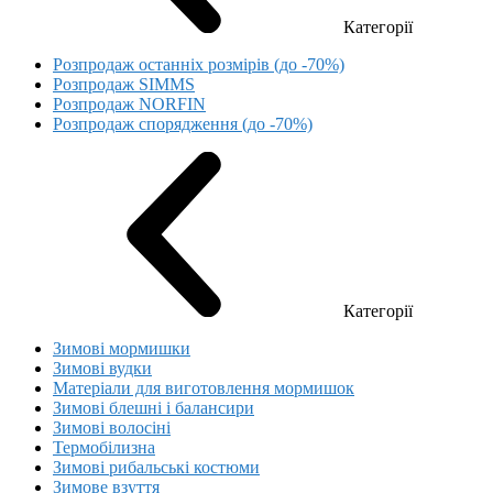
Категорії
Розпродаж останніх розмірів (до -70%)
Розпродаж SIMMS
Розпродаж NORFIN
Розпродаж спорядження (до -70%)
Категорії
Зимові мормишки
Зимові вудки
Матеріали для виготовлення мормишок
Зимові блешні і балансири
Зимові волосіні
Термобілизна
Зимові рибальські костюми
Зимове взуття