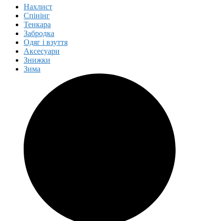
Нахлист
Спінінг
Тенкара
Забродка
Одяг і взуття
Аксесуари
Знижки
Зима