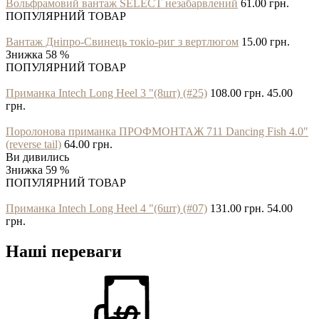
Вольфрамовий вантаж SELECT незабарвлений
61.00 грн.
ПОПУЛЯРНИЙ ТОВАР
Вантаж Дніпро-Свинець токіо-риг з вертлюгом
15.00 грн.
Знижка 58 %
ПОПУЛЯРНИЙ ТОВАР
Приманка Intech Long Heel 3 "(8шт) (#25)
108.00 грн.
45.00
грн.
Поролонова приманка ПРОФМОНТАЖ 711 Dancing Fish 4.0"
(reverse tail)
64.00 грн.
Ви дивились
Знижка 59 %
ПОПУЛЯРНИЙ ТОВАР
Приманка Intech Long Heel 4 "(6шт) (#07)
131.00 грн.
54.00
грн.
Наші переваги