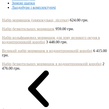
Зимові шапки
Льодобури і комплектуючі
Набір мормишок (цвяхокульки, лісотки)
624.00 грн.
Набір безмотильних мормишок
959.00 грн.
Набір вольфрамових мормишок для лову великого окуня в
водонепроникній коробці
3 448.00 грн.
Великий набір мормишок в водонепроникній коробці
6 415.00
грн.
Набір безмотильних мормишок в водонепроникній коробці
2
476.00 грн.