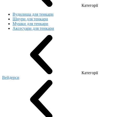
Категорії
Вудилища для тенкари
Шнури для тенкари
Мушки для тенкари
Аксесуари для тенкари
Категорії
Вейдерси