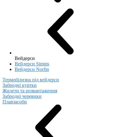
Вейдерси
Вейдерси Simms
Вейдерси Norfin
Термобілизна під вейдерси
Забродні куртки
Жилети та розвантаження
Забродні черевики
Плавзасоби