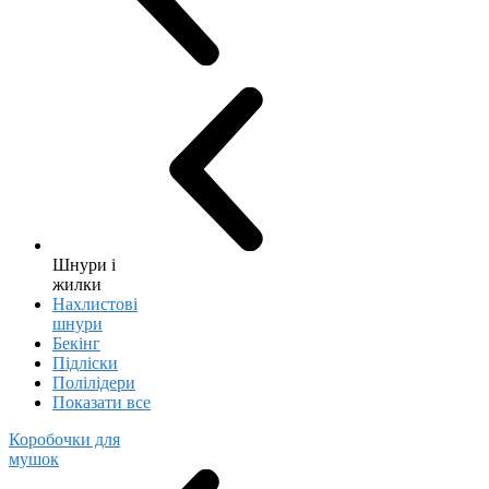
Шнури і
жилки
Нахлистові
шнури
Бекінг
Підліски
Полілідери
Показати все
Коробочки для
мушок