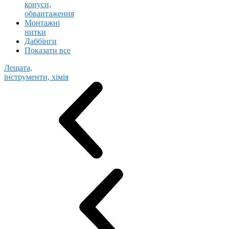
конуси,
обвантаження
Монтажні
нитки
Даббінги
Показати все
Лещата,
інструменти, хімія