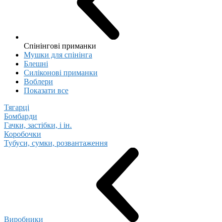
Спінінгові приманки
Мушки для спінінга
Блешні
Cиліконові приманки
Воблери
Показати все
Тягарці
Бомбарди
Гачки, застібки, і ін.
Коробочки
Тубуси, сумки, розвантаження
Виробники