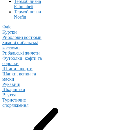
Термобілизна
Fahrenheit
Термобілизна
Norfin
Фліс
Куртки
Риболовні костюми
Зимові рибальські
костюми
Рибальські жилети
Футболки, кофти та
сорочки
Штани і шорти
Шапки, кепки та
маски
Рукавиці
Шкарпетки
Взуття
Туристичне
спорядження