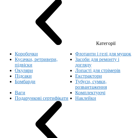
Категорії
Коробочки
Флотанти і гелі для мушок
Кусачки, ретривери,
Засоби для ремонту і
підвіски
догляду
Окуляри
Лопасті для стрімерів
Підсаки
Екстрактори
Бомбарди
Тубуси, сумки,
розвантаження
Ваги
Комплектуючі
Подарункові сертифікати
Наклейки