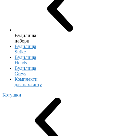
Вудилища і
набори
Вудилища
Strike
Вудилища
Hends
Вудилища
Greys
Комплекти
для нахлисту
Котушки