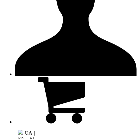
UA
|
EN
|
RU