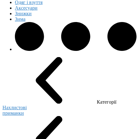
Одяг і взуття
Аксесуари
Знижки
Зима
Категорії
Нахлистові
приманки