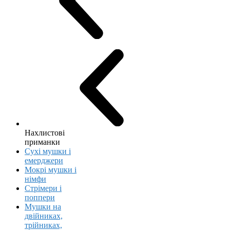
Нахлистові
приманки
Сухі мушки і
емерджери
Мокрі мушки і
німфи
Стрімери і
поппери
Мушки на
двійниках,
трійниках,