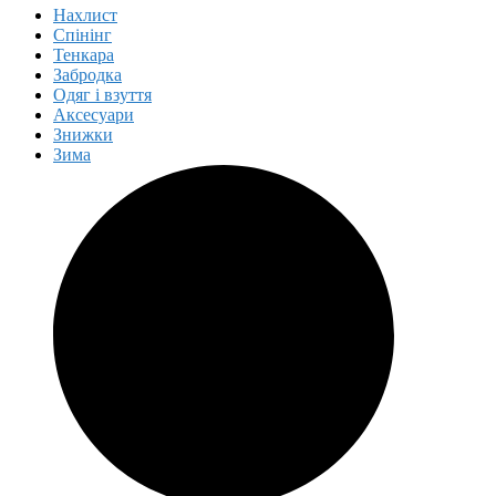
Нахлист
Спінінг
Тенкара
Забродка
Одяг і взуття
Аксесуари
Знижки
Зима