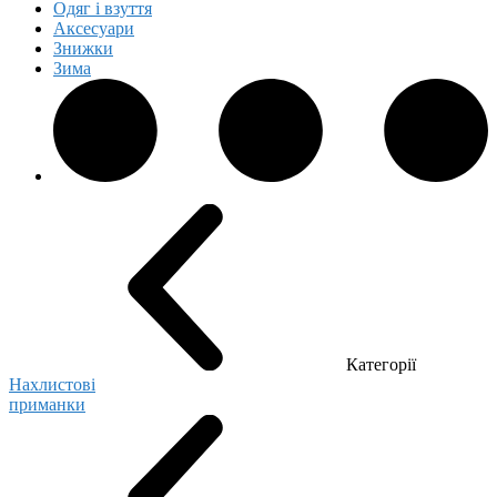
Одяг і взуття
Аксесуари
Знижки
Зима
Категорії
Нахлистові
приманки