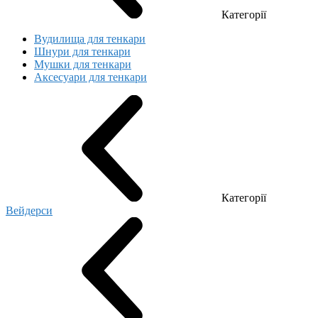
Категорії
Вудилища для тенкари
Шнури для тенкари
Мушки для тенкари
Аксесуари для тенкари
Категорії
Вейдерси