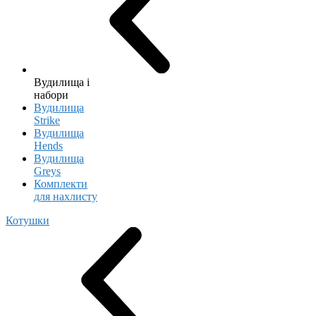
Вудилища і
набори
Вудилища
Strike
Вудилища
Hends
Вудилища
Greys
Комплекти
для нахлисту
Котушки