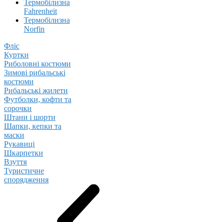
Термобілизна
Fahrenheit
Термобілизна
Norfin
Фліс
Куртки
Риболовні костюми
Зимові рибальські
костюми
Рибальські жилети
Футболки, кофти та
сорочки
Штани і шорти
Шапки, кепки та
маски
Рукавиці
Шкарпетки
Взуття
Туристичне
спорядження