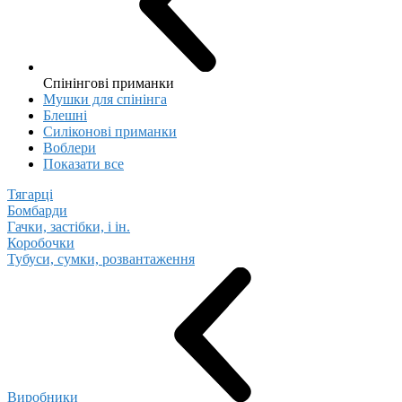
Спінінгові приманки
Мушки для спінінга
Блешні
Cиліконові приманки
Воблери
Показати все
Тягарці
Бомбарди
Гачки, застібки, і ін.
Коробочки
Тубуси, сумки, розвантаження
Виробники