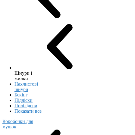
Шнури і
жилки
Нахлистові
шнури
Бекінг
Підліски
Полілідери
Показати все
Коробочки для
мушок