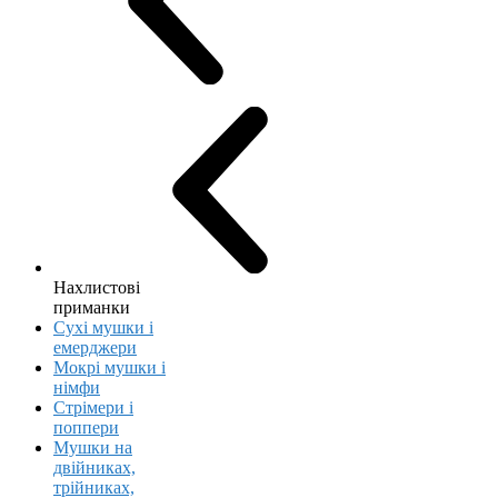
Нахлистові
приманки
Сухі мушки і
емерджери
Мокрі мушки і
німфи
Стрімери і
поппери
Мушки на
двійниках,
трійниках,