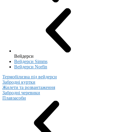
Вейдерси
Вейдерси Simms
Вейдерси Norfin
Термобілизна під вейдерси
Забродні куртки
Жилети та розвантаження
Забродні черевики
Плавзасоби