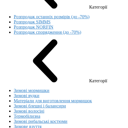
Категорії
Розпродаж останніх розмірів (до -70%)
Розпродаж SIMMS
Розпродаж NORFIN
Розпродаж спорядження (до -70%)
Категорії
Зимові мормишки
Зимові вудки
Матеріали для виготовлення мормишок
Зимові блешні і балансири
Зимові волосіні
Термобілизна
Зимові рибальські костюми
Зимове взуття