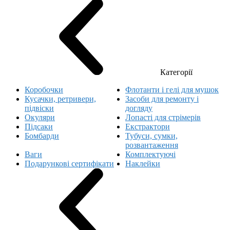
Категорії
Коробочки
Флотанти і гелі для мушок
Кусачки, ретривери,
Засоби для ремонту і
підвіски
догляду
Окуляри
Лопасті для стрімерів
Підсаки
Екстрактори
Бомбарди
Тубуси, сумки,
розвантаження
Ваги
Комплектуючі
Подарункові сертифікати
Наклейки