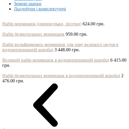
Зимові шапки
Льодобури і комплектуючі
Набір мормишок (цвяхокульки, лісотки)
624.00 грн.
Набір безмотильних мормишок
959.00 грн.
Набір вольфрамових мормишок для лову великого окуня в
водонепроникній коробці
3 448.00 грн.
Великий набір мормишок в водонепроникній коробці
6 415.00
грн.
Набір безмотильних мормишок в водонепроникній коробці
2
476.00 грн.