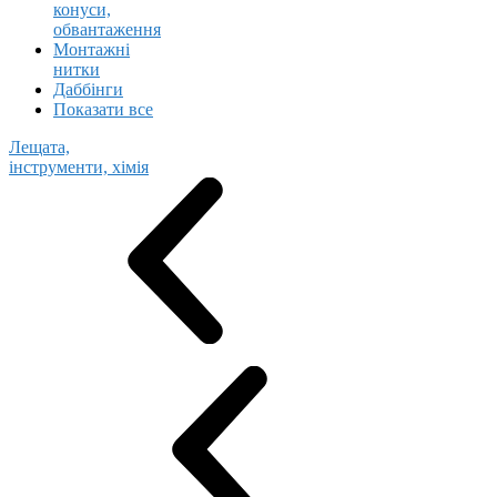
конуси,
обвантаження
Монтажні
нитки
Даббінги
Показати все
Лещата,
інструменти, хімія