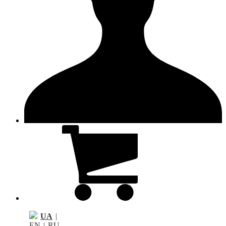
UA
|
EN
|
RU