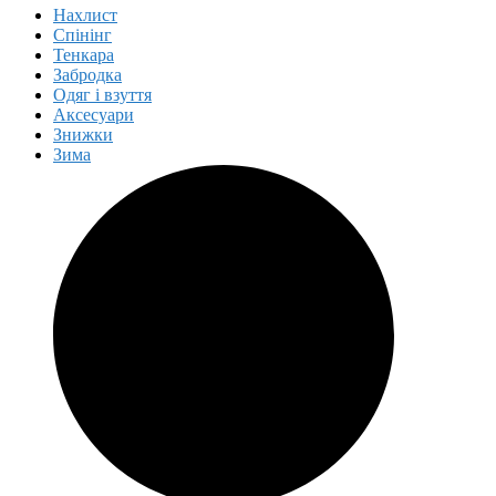
Нахлист
Спінінг
Тенкара
Забродка
Одяг і взуття
Аксесуари
Знижки
Зима