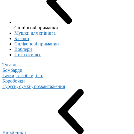
Спінінгові приманки
Мушки для спінінга
Блешні
Cиліконові приманки
Воблери
Показати все
Тягарці
Бомбарди
Гачки, застібки, і ін.
Коробочки
Тубуси, сумки, розвантаження
Виробники