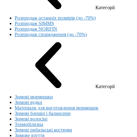
Категорії
Розпродаж останніх розмірів (до -70%)
Розпродаж SIMMS
Розпродаж NORFIN
Розпродаж спорядження (до -70%)
Категорії
Зимові мормишки
Зимові вудки
Матеріали для виготовлення мормишок
Зимові блешні і балансири
Зимові волосіні
Термобілизна
Зимові рибальські костюми
Зимове взуття