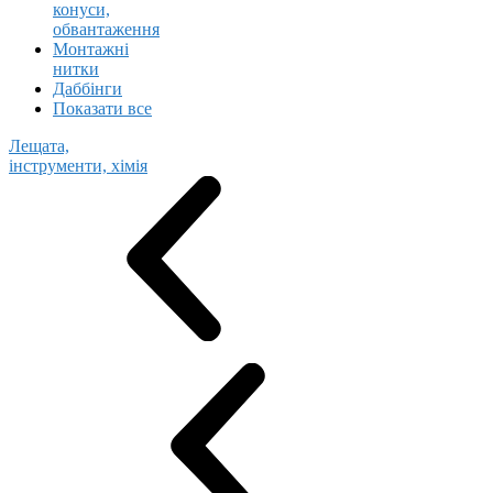
конуси,
обвантаження
Монтажні
нитки
Даббінги
Показати все
Лещата,
інструменти, хімія