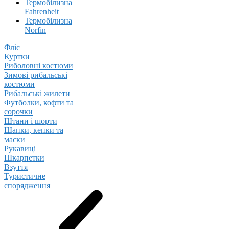
Термобілизна
Fahrenheit
Термобілизна
Norfin
Фліс
Куртки
Риболовні костюми
Зимові рибальські
костюми
Рибальські жилети
Футболки, кофти та
сорочки
Штани і шорти
Шапки, кепки та
маски
Рукавиці
Шкарпетки
Взуття
Туристичне
спорядження