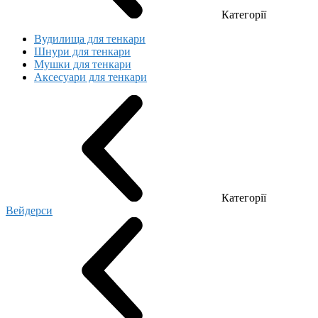
Категорії
Вудилища для тенкари
Шнури для тенкари
Мушки для тенкари
Аксесуари для тенкари
Категорії
Вейдерси