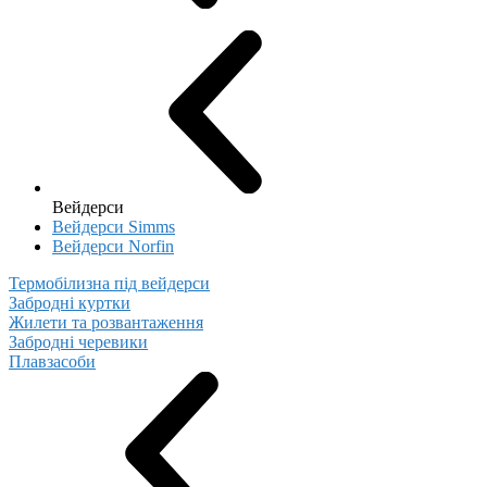
Вейдерси
Вейдерси Simms
Вейдерси Norfin
Термобілизна під вейдерси
Забродні куртки
Жилети та розвантаження
Забродні черевики
Плавзасоби