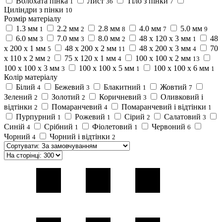
Волохата пінка
Лист
Тіло з пінки
1
36
7
Циліндри з пінки
10
Розмір матеріалу
1.3 мм
2.2 мм
2.8 мм
4.0 мм
5.0 мм
1
2
8
7
9
6.0 мм
7.0 мм
8.0 мм
48 х 120 х 3 мм
48
3
3
2
1
х 200 х 1 мм
48 х 200 х 2 мм
48 х 200 х 3 мм
70
5
11
4
х 110 х 2 мм
75 х 120 х 1 мм
100 х 100 х 2 мм
2
4
13
100 х 100 х 3 мм
100 х 100 х 5 мм
100 х 100 х 6 мм
3
1
1
Колір матеріалу
Білий
Бежевий
Блакитний
Жовтий
4
3
1
7
Зелений
Золотий
Коричневий
Оливковий і
2
2
3
відтінки
Помаранчевий
Помаранчевий і відтінки
2
4
1
Пурпурний
Рожевий
Сірий
Салатовий
1
1
2
3
Синій
Срібний
Фіолетовий
Червоний
4
1
1
6
Чорний
Чорний і відтінки
4
2