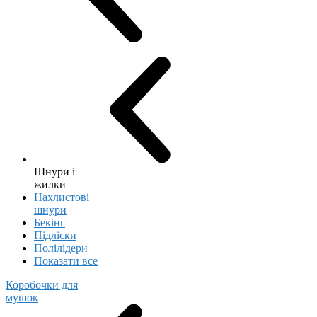
Шнури і
жилки
Нахлистові
шнури
Бекінг
Підліски
Полілідери
Показати все
Коробочки для
мушок