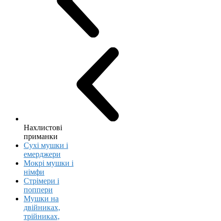
Нахлистові
приманки
Сухі мушки і
емерджери
Мокрі мушки і
німфи
Стрімери і
поппери
Мушки на
двійниках,
трійниках,