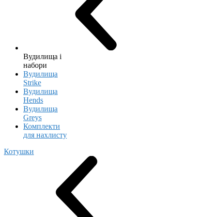
Вудилища і
набори
Вудилища
Strike
Вудилища
Hends
Вудилища
Greys
Комплекти
для нахлисту
Котушки