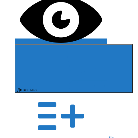
До кошика
До