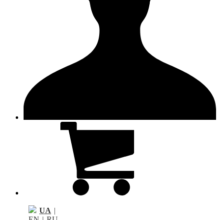
UA
|
EN
|
RU