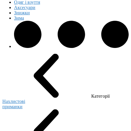
Одяг і взуття
Аксесуари
Знижки
Зима
Категорії
Нахлистові
приманки