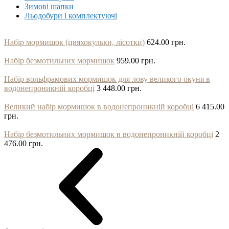
Зимові шапки
Льодобури і комплектуючі
Набір мормишок (цвяхокульки, лісотки)
624.00 грн.
Набір безмотильних мормишок
959.00 грн.
Набір вольфрамових мормишок для лову великого окуня в
водонепроникній коробці
3 448.00 грн.
Великий набір мормишок в водонепроникній коробці
6 415.00
грн.
Набір безмотильних мормишок в водонепроникній коробці
2
476.00 грн.