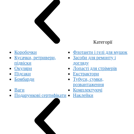
Категорії
Коробочки
Флотанти і гелі для мушок
Кусачки, ретривери,
Засоби для ремонту і
підвіски
догляду
Окуляри
Лопасті для стрімерів
Підсаки
Екстрактори
Бомбарди
Тубуси, сумки,
розвантаження
Ваги
Комплектуючі
Подарункові сертифікати
Наклейки