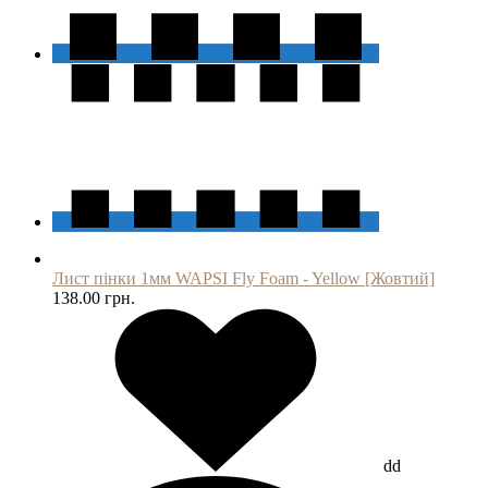
Лист пінки 1мм WAPSI Fly Foam - Yellow [Жовтий]
138.00 грн.
dd