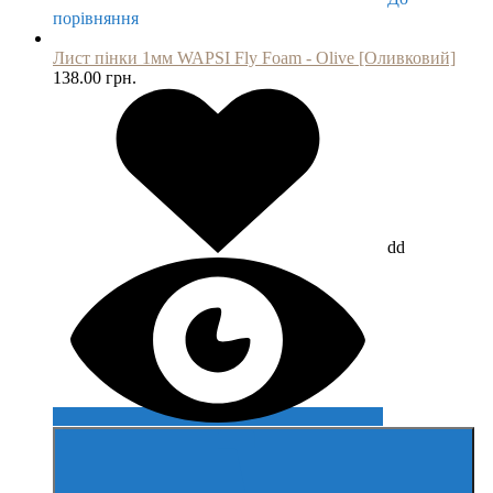
порівняння
Лист пінки 1мм WAPSI Fly Foam - Olive [Оливковий]
138.00 грн.
dd