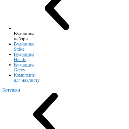
Вудилища і
набори
Вудилища
Strike
Вудилища
Hends
Вудилища
Greys
Комплекти
для нахлисту
Котушки