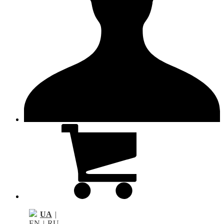
UA
|
EN
|
RU