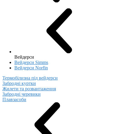
Вейдерси
Вейдерси Simms
Вейдерси Norfin
Термобілизна під вейдерси
Забродні куртки
Жилети та розвантаження
Забродні черевики
Плавзасоби