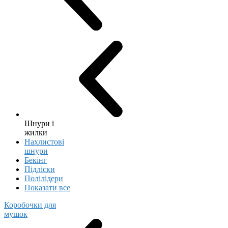
Шнури і
жилки
Нахлистові
шнури
Бекінг
Підліски
Полілідери
Показати все
Коробочки для
мушок