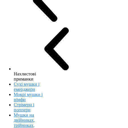
Нахлистові
приманки
Сухі мушки і
емерджери
Мокрі мушки і
німфи
Стрімери і
поппери
Мушки на
двійниках,
трійниках,