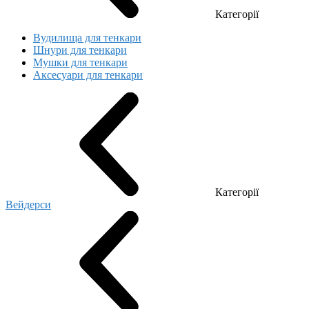
Категорії
Вудилища для тенкари
Шнури для тенкари
Мушки для тенкари
Аксесуари для тенкари
Категорії
Вейдерси