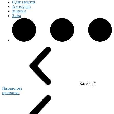
Одяг і взуття
Аксесуари
Знижки
Зима
Категорії
Нахлистові
приманки