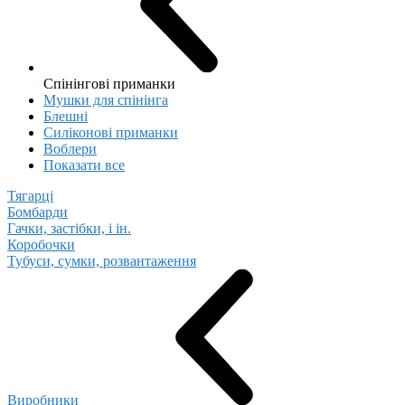
Спінінгові приманки
Мушки для спінінга
Блешні
Cиліконові приманки
Воблери
Показати все
Тягарці
Бомбарди
Гачки, застібки, і ін.
Коробочки
Тубуси, сумки, розвантаження
Виробники