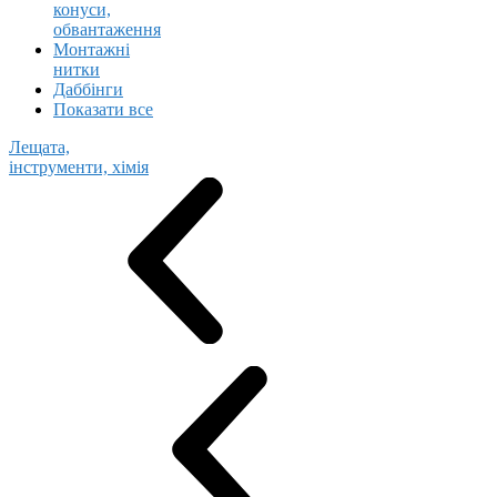
конуси,
обвантаження
Монтажні
нитки
Даббінги
Показати все
Лещата,
інструменти, хімія