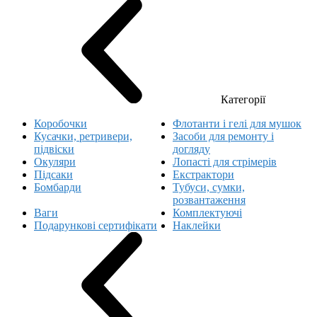
Категорії
Коробочки
Флотанти і гелі для мушок
Кусачки, ретривери,
Засоби для ремонту і
підвіски
догляду
Окуляри
Лопасті для стрімерів
Підсаки
Екстрактори
Бомбарди
Тубуси, сумки,
розвантаження
Ваги
Комплектуючі
Подарункові сертифікати
Наклейки