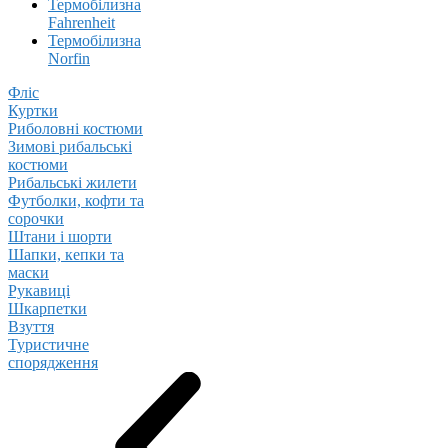
Термобілизна
Fahrenheit
Термобілизна
Norfin
Фліс
Куртки
Риболовні костюми
Зимові рибальські
костюми
Рибальські жилети
Футболки, кофти та
сорочки
Штани і шорти
Шапки, кепки та
маски
Рукавиці
Шкарпетки
Взуття
Туристичне
спорядження