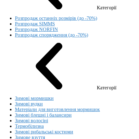
Категорії
Розпродаж останніх розмірів (до -70%)
Розпродаж SIMMS
Розпродаж NORFIN
Розпродаж спорядження (до -70%)
Категорії
Зимові мормишки
Зимові вудки
Матеріали для виготовлення мормишок
Зимові блешні і балансири
Зимові волосіні
Термобілизна
Зимові рибальські костюми
Зимове взуття