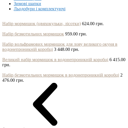
Зимові шапки
Льодобури і комплектуючі
Набір мормишок (цвяхокульки, лісотки)
624.00 грн.
Набір безмотильних мормишок
959.00 грн.
Набір вольфрамових мормишок для лову великого окуня в
водонепроникній коробці
3 448.00 грн.
Великий набір мормишок в водонепроникній коробці
6 415.00
грн.
Набір безмотильних мормишок в водонепроникній коробці
2
476.00 грн.