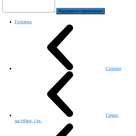
Відправити замовлення
Головна
Спінінг
Гачки,
застібки, і ін.