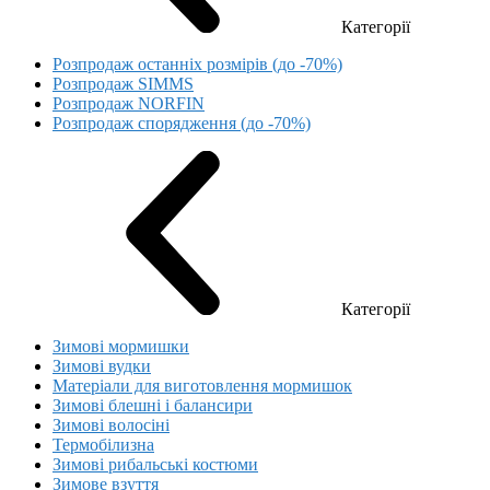
Категорії
Розпродаж останніх розмірів (до -70%)
Розпродаж SIMMS
Розпродаж NORFIN
Розпродаж спорядження (до -70%)
Категорії
Зимові мормишки
Зимові вудки
Матеріали для виготовлення мормишок
Зимові блешні і балансири
Зимові волосіні
Термобілизна
Зимові рибальські костюми
Зимове взуття