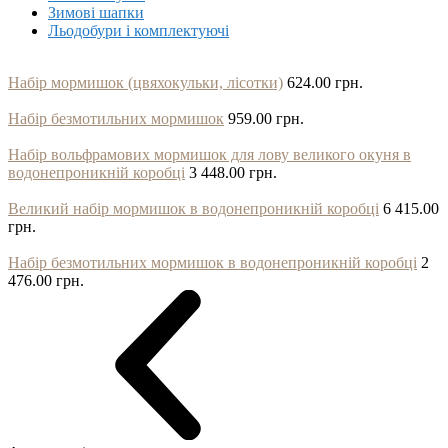
Зимові шапки
Льодобури і комплектуючі
Набір мормишок (цвяхокульки, лісотки)
624.00 грн.
Набір безмотильних мормишок
959.00 грн.
Набір вольфрамових мормишок для лову великого окуня в
водонепроникній коробці
3 448.00 грн.
Великий набір мормишок в водонепроникній коробці
6 415.00
грн.
Набір безмотильних мормишок в водонепроникній коробці
2
476.00 грн.