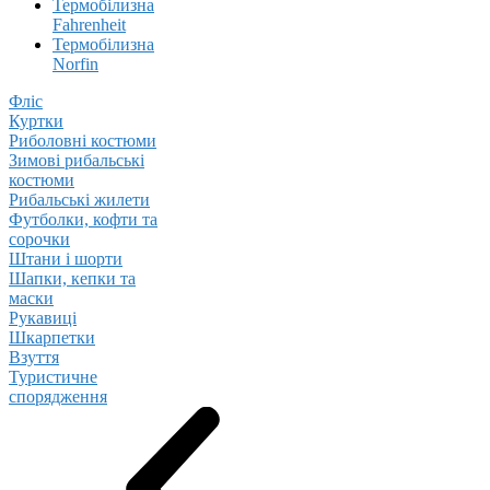
Термобілизна
Fahrenheit
Термобілизна
Norfin
Фліс
Куртки
Риболовні костюми
Зимові рибальські
костюми
Рибальські жилети
Футболки, кофти та
сорочки
Штани і шорти
Шапки, кепки та
маски
Рукавиці
Шкарпетки
Взуття
Туристичне
спорядження