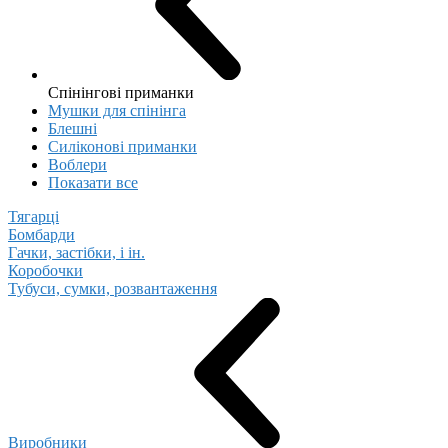
Спінінгові приманки
Мушки для спінінга
Блешні
Cиліконові приманки
Воблери
Показати все
Тягарці
Бомбарди
Гачки, застібки, і ін.
Коробочки
Тубуси, сумки, розвантаження
Виробники