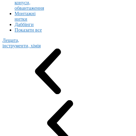
конуси,
обвантаження
Монтажні
нитки
Даббінги
Показати все
Лещата,
інструменти, хімія