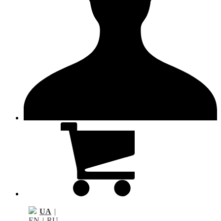
UA
|
EN
|
RU