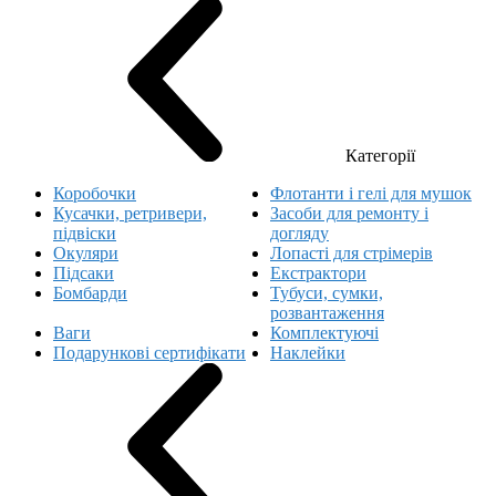
Категорії
Коробочки
Флотанти і гелі для мушок
Кусачки, ретривери,
Засоби для ремонту і
підвіски
догляду
Окуляри
Лопасті для стрімерів
Підсаки
Екстрактори
Бомбарди
Тубуси, сумки,
розвантаження
Ваги
Комплектуючі
Подарункові сертифікати
Наклейки