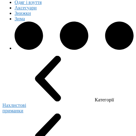
Одяг і взуття
Аксесуари
Знижки
Зима
Категорії
Нахлистові
приманки