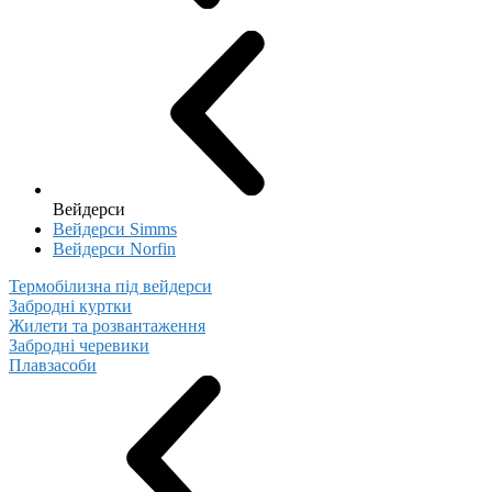
Вейдерси
Вейдерси Simms
Вейдерси Norfin
Термобілизна під вейдерси
Забродні куртки
Жилети та розвантаження
Забродні черевики
Плавзасоби