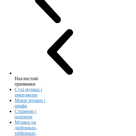
Нахлистові
приманки
Сухі мушки і
емерджери
Мокрі мушки і
німфи
Стрімери і
поппери
Мушки на
двійниках,
трійниках,