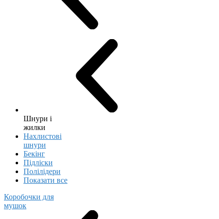
Шнури і
жилки
Нахлистові
шнури
Бекінг
Підліски
Полілідери
Показати все
Коробочки для
мушок