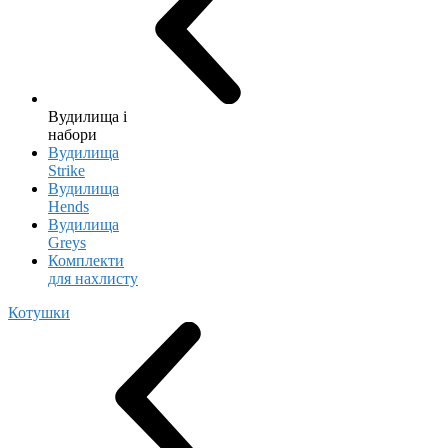
Вудилища і
набори
Вудилища
Strike
Вудилища
Hends
Вудилища
Greys
Комплекти
для нахлисту
Котушки