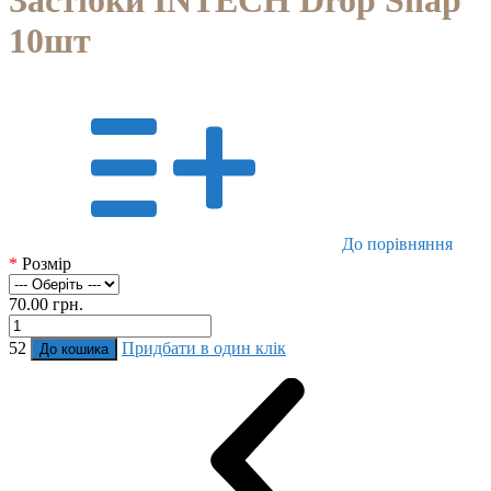
Застібки INTECH Drop Snap
10шт
До порівняння
*
Розмір
70.00 грн.
52
Придбати в один клік
До кошика