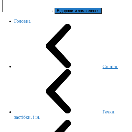
Відправити замовлення
Головна
Спінінг
Гачки,
застібки, і ін.