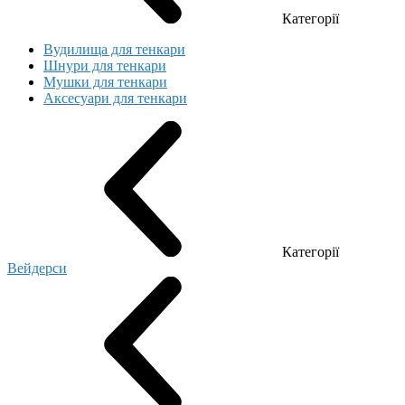
Категорії
Вудилища для тенкари
Шнури для тенкари
Мушки для тенкари
Аксесуари для тенкари
Категорії
Вейдерси