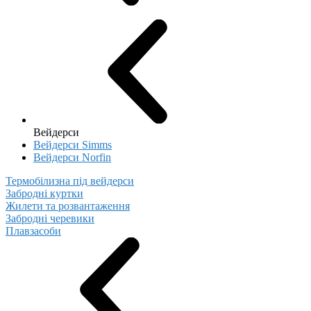
Вейдерси
Вейдерси Simms
Вейдерси Norfin
Термобілизна під вейдерси
Забродні куртки
Жилети та розвантаження
Забродні черевики
Плавзасоби