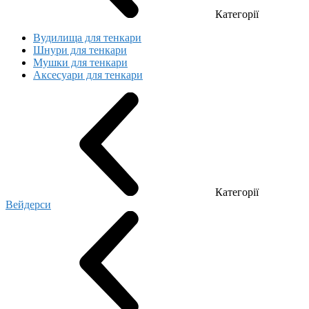
Категорії
Вудилища для тенкари
Шнури для тенкари
Мушки для тенкари
Аксесуари для тенкари
Категорії
Вейдерси