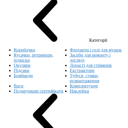
Категорії
Коробочки
Флотанти і гелі для мушок
Кусачки, ретривери,
Засоби для ремонту і
підвіски
догляду
Окуляри
Лопасті для стрімерів
Підсаки
Екстрактори
Бомбарди
Тубуси, сумки,
розвантаження
Ваги
Комплектуючі
Подарункові сертифікати
Наклейки