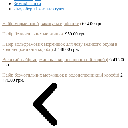
Зимові шапки
Льодобури і комплектуючі
Набір мормишок (цвяхокульки, лісотки)
624.00 грн.
Набір безмотильних мормишок
959.00 грн.
Набір вольфрамових мормишок для лову великого окуня в
водонепроникній коробці
3 448.00 грн.
Великий набір мормишок в водонепроникній коробці
6 415.00
грн.
Набір безмотильних мормишок в водонепроникній коробці
2
476.00 грн.