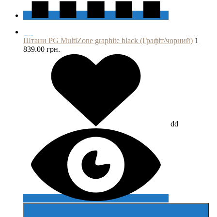
Штани PG MultiZone graphite black (Графіт/чорний)
1
839.00 грн.
dd