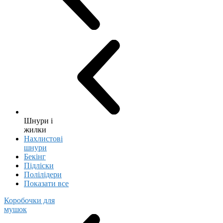
Шнури і
жилки
Нахлистові
шнури
Бекінг
Підліски
Полілідери
Показати все
Коробочки для
мушок