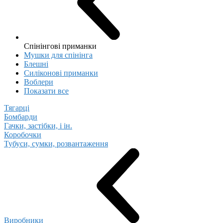
Спінінгові приманки
Мушки для спінінга
Блешні
Cиліконові приманки
Воблери
Показати все
Тягарці
Бомбарди
Гачки, застібки, і ін.
Коробочки
Тубуси, сумки, розвантаження
Виробники