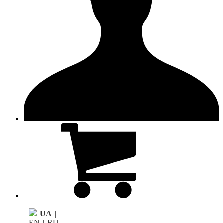
UA
|
EN
|
RU