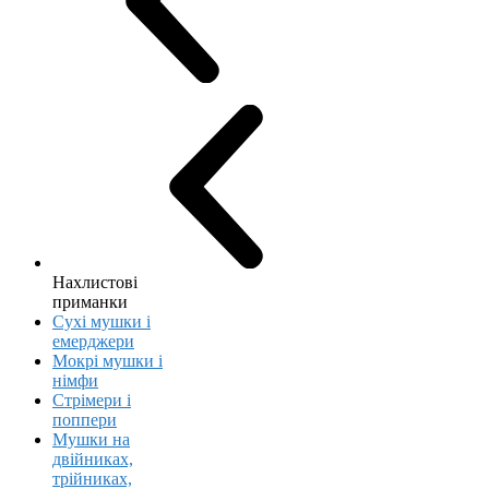
Нахлистові
приманки
Сухі мушки і
емерджери
Мокрі мушки і
німфи
Стрімери і
поппери
Мушки на
двійниках,
трійниках,