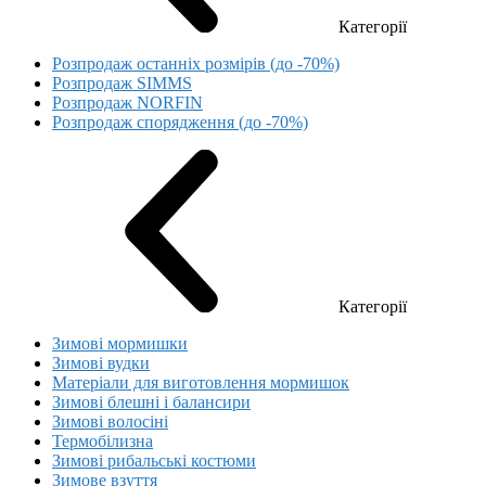
Категорії
Розпродаж останніх розмірів (до -70%)
Розпродаж SIMMS
Розпродаж NORFIN
Розпродаж спорядження (до -70%)
Категорії
Зимові мормишки
Зимові вудки
Матеріали для виготовлення мормишок
Зимові блешні і балансири
Зимові волосіні
Термобілизна
Зимові рибальські костюми
Зимове взуття