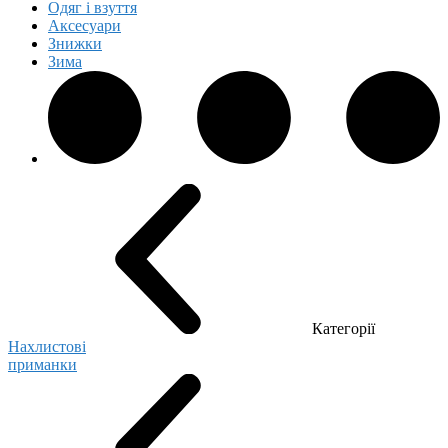
Одяг і взуття
Аксесуари
Знижки
Зима
Категорії
Нахлистові
приманки