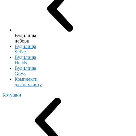
Вудилища і
набори
Вудилища
Strike
Вудилища
Hends
Вудилища
Greys
Комплекти
для нахлисту
Котушки