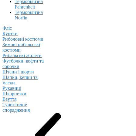
Термобілизна
Fahrenheit
Термобілизна
Norfin
Фліс
Куртки
Риболовні костюми
Зимові рибальські
костюми
Рибальські жилети
Футболки, кофти та
сорочки
Штани і шорти
Шапки, кепки та
маски
Рукавиці
Шкарпетки
Взуття
Туристичне
спорядження