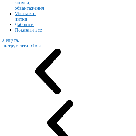
конуси,
обвантаження
Монтажні
нитки
Даббінги
Показати все
Лещата,
інструменти, хімія